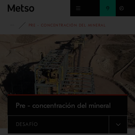
Ir al contenido principal
MINERÍA
PRE - CONCENTRACIÓN DEL MINERAL
Pre - concentración del mineral
DESAFÍO
MENU