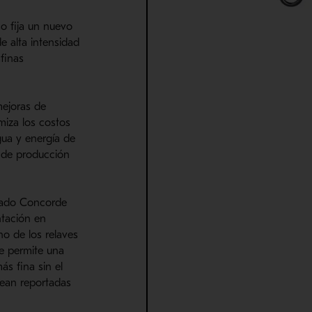
o fija un nuevo
e alta intensidad
afinas
mejoras de
miza los costos
ua y energía de
s de producción
rzado Concorde
ntación en
no de los relaves
ue permite una
ás fina sin el
sean reportadas