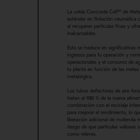
La celda Concorde Cell™ de Mets
estándar en flotación neumática d
al recuperar partículas finas y ultr
inalcanzables.
Esto se traduce en significativas 
ingresos para tu operación y mini
operacionales y el consumo de ag
tu planta en función de las meta
metalúrgica.
Los tubos deflectores de aire fo
tratan el
100 %
de la nueva alime
combinación con el reciclaje inter
para mejorar el rendimiento, lo q
liberación adicional de molienda m
riesgo de que partículas valiosas 
como relaves.