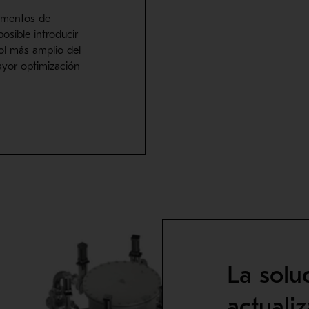
rumentos de
osible introducir
rol más amplio del
ayor optimización
La solu
actuali