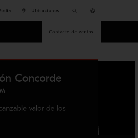
Media
Ubicaciones
Contacto de ventas
ción Concorde
e™
canzable valor de los