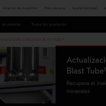
Ir al contenido principal
Acerca de nosotros
Haz carrera
Sostenibilidad
n de metales
Todos los productos
TUALIZACIÓN CONCORDE BLAST TUBE™
Actualiza
Blast Tub
Recupera el inal
minerales