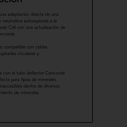
 una adaptación directa de una
n neumática autoaspirada a la
rde Cell con una actualización de
oncorde.
 es compatible con celdas
piradas circulares y
da con el tubo deflector Concorde
rfecta para tipos de minerales
inaccesibles dentro de diversos
miento de minerales.