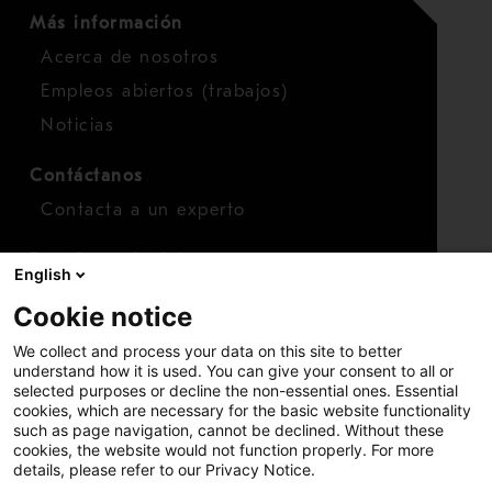
Más información
Acerca de nosotros
Empleos abiertos (trabajos)
Noticias
Contáctanos
Contacta a un experto
Para inversionistas
English
Calendario de inversionistas
Cookie notice
Finanzas
We collect and process your data on this site to better
Acciones
understand how it is used. You can give your consent to all or
selected purposes or decline the non-essential ones. Essential
cookies, which are necessary for the basic website functionality
such as page navigation, cannot be declined. Without these
cookies, the website would not function properly. For more
details, please refer to our Privacy Notice.