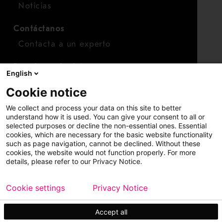
Noticias
Contáctanos
Contacta a un experto
Para inversionistas
English
Calendario de inversionistas
Cookie notice
Finanzas
We collect and process your data on this site to better
Acciones
understand how it is used. You can give your consent to all or
selected purposes or decline the non-essential ones. Essential
cookies, which are necessary for the basic website functionality
such as page navigation, cannot be declined. Without these
cookies, the website would not function properly. For more
details, please refer to our Privacy Notice.
Cookie settings
Privacy Notice
Copyright © 2026 Metso
Mapa del sitio
Información legal
Privacidad
Marca comercial
Accept all