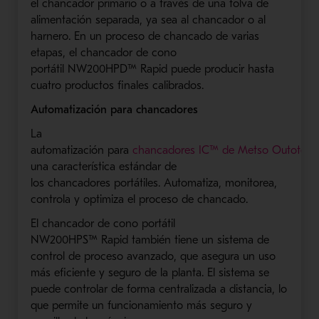
el
chancador
primario
o a través de una tolva de
alimentación separada
,
ya
sea al
chancador
o
al
harnero
. En un proceso de
chancado
de varias
etapas, el
chancador
de cono
portátil
NW200HPD
™
Rapid
puede producir hasta
cuatro productos finales calibrados.
Automatización
para
chancadores
La
automatización
para
chancador
es
IC
™
de
Metso
Outotec
u
na característica estándar de
lo
s
chancador
e
s
portátiles. Automatiza,
monitorea
,
controla y optimiza el proceso de
chancado
.
El
chancador
de cono portátil
N
W200HPS
™
Rapid
también tiene un sistema de
control de proceso avanzado, que asegura un uso
más eficiente y seguro de la planta. El sistema se
puede controlar de forma centralizada a distancia, lo
que permite un funcionamiento más seguro y