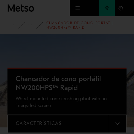
Ir al contenido principal
CHANCADOR DE CONO PORTÁTIL
PORTAFOLIO
TRITURADORAS PORTÁTILES NORDWHEELER
NW200HPS™ RAPID
Chancador de cono portátil
NW200HPS™ Rapid
Wheel-mounted cone crushing plant with an
integrated screen
CARACTERÍSTICAS
MENU