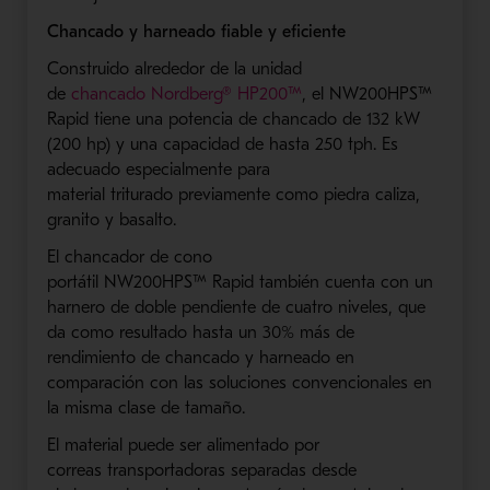
Chancado
y
harneado fiable y eficiente
Construido alrededor de la unidad
de
chancado
Nordberg
® HP200™
, el NW200HPS
™
Rapid tiene una potencia de
chancado
de 132 kW
(200 hp) y
una capacidad de hasta 250
tph
. Es
adecuado
especialmente para
material
triturado
previamente
como piedra caliza,
granito y basalto.
El
chancador
de cono
portátil
NW200HPS
™
Rapid
también cuenta con
un
harnero
de doble pendiente de cuatro
niveles
, que
da como resultado hasta un 30% más de
rendimiento de
chancado
y
harneado
en
comparación con las soluciones convencionales en
la misma clase de tamaño.
El material puede ser alimentado por
c
orreas
tr
ansportadoras separadas desde