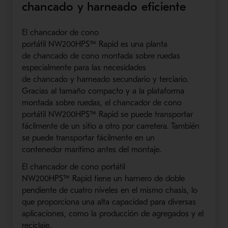
chancado y harneado eficiente
El
chancador
de cono
portátil
NW200HPS
™
Rapid
es una planta
de
chancado
de cono montada sobre ruedas
especialmente para las necesidades
de
chancado
y
harneado
secundario y terciario.
Gracias al tamaño compacto y
a
la pla
taforma
montada sobre ruedas, el
chancador
de cono
portátil
NW200HPS
™
Rapid
se puede transportar
fácilmente de un sitio a otro por carretera. También
se puede transportar fácilmente en un
contenedor
marítimo
antes del montaje.
El
chancador
de cono portátil
NW200HPS
™
Rapid
tiene
un harnero
de doble
pendiente de cuatro
niveles
en el mismo chasis, lo
que proporciona una alta capacidad para diversas
aplicaciones, como la producción
de agregados
y el
reciclaje.