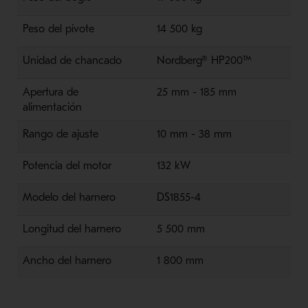
Peso del pivote
14 500 kg
Unidad
de chancado
Nordberg® HP200™
Ap
ertura de
25 mm - 185 mm
alimentación
Rango de ajuste
10 mm - 38 mm
Potencia
del
motor
132 kW
Modelo
del harnero
DS1855-4
Longitud
del harnero
5 500 mm
Ancho
del harnero
1 800 mm