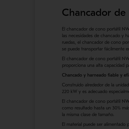
Chancador de 
El
chancador
de cono portátil N
las necesidades de chancado y ha
ruedas, el
chancador
de cono port
se puede transportar
fácilmente e
El
chancador
de cono portátil NW
proporciona una alta capacidad pa
Chancado
y
harneado
fiable y ef
Construido alrededor de la unida
220 kW y es adecuado especialmen
El
chancador
de cono portátil
NW
como resultado hasta un 30% má
la misma clase de tamaño.
El material puede ser alimentado