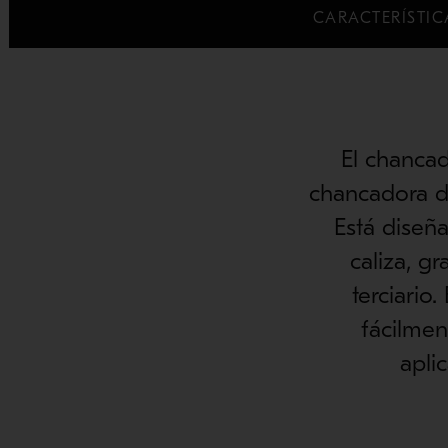
CARACTERÍSTIC
El chanca
chancadora d
Está diseñ
caliza, g
terciari
fácilmen
apli