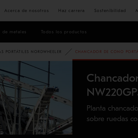
Ir al contenido principal
Acerca de nosotros
Haz carrera
Sostenibilidad
n de metales
Todos los productos
AS PORTÁTILES NORDWHEELER
CHANCADOR DE CONO PORTÁ
Chancador 
NW220GPS
Planta chancad
sobre ruedas co