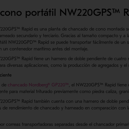
cono portátil NW220GPS™ R
W220GPS™ Rapid es una planta de chancado de cono montada so
rneado secundario y terciario. Gracias al tamaño compacto y a 
átil NW220GPD™ Rapid se puede transportar fácilmente de un sit
n un contenedor marítimo antes del montaje.
220GPS™ Rapid tiene un harnero de doble pendiente de cuatro ni
ra diversas aplicaciones, como la producción de agregados y el re
iciente
d de
chancado
Nordberg
® GP220
™
,
el NW220GPS
™ Rapid tiene
te para material triturado
previamente
como piedra caliza, grani
220GPS
™
Rapid
también cuenta con una
harnero
de doble pend
s de rendimiento de
chancado
y
harneado
en comparación con la
 por correas transportadoras separadas desde el
chancador
primari