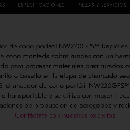
AS
ESPECIFICACIONES
PIEZAS Y SERVICIOS
dor de cono portátil NW220GPS™ Rapid es 
e cono montada sobre ruedas con un harne
ado para procesar materiales pretriturados 
ranito o basalto en la etapa de chancado se
o. El chancador de cono portátil NW220GPS™
te transportable y se utiliza con mayor frec
caciones de producción de agregados y recic
Contáctate con nuestros expertos