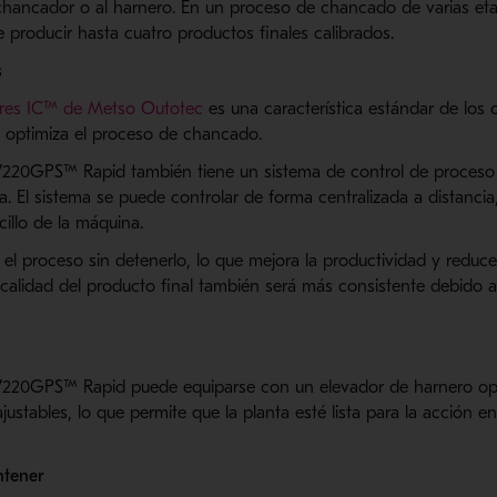
chancador
o al harnero. En un proceso de chancado de varias eta
roducir hasta cuatro productos finales calibrados
.
s
res
IC
™ de
Metso
Outotec
es una característica estándar de los
y optimiza el proceso de chancado.
220GPS™ Rapid también tiene un sistema de control de proceso
a. El sistema se puede controlar de forma centralizada a distancia
illo de la máquina.
 el proceso sin detenerlo, lo que mejora la productividad y reduce
 calidad del producto final también será más consistente debido 
220GPS
™
Rapid puede equiparse con un elevador de harnero op
justables, lo que permite que la planta esté lista para la acción e
ntener