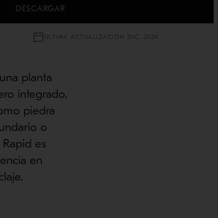
DESCARGAR
ÚLTIMA ACTUALIZACIÓN DIC. 2024
una planta
ro integrado.
como piedra
cundario o
 Rapid es
uencia en
laje.