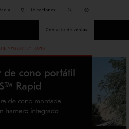
Media
Ubicaciones
Contacto de ventas
TIL NW220GPS™ RAPID
de cono portátil
™ Rapid
ora de cono montada
n harnero integrado