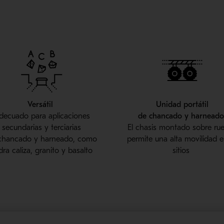
Versátil
Unidad portátil
decuado para aplicaciones
de
chancado
y
harneado
secundarias y terciarias
El chasis montado sobre ru
chancado
y
harneado
, como
permite una alta movilidad e
dra caliza, g
ranito y basalto
sitios