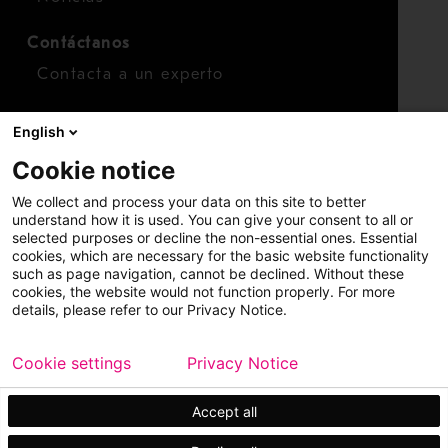
Contáctanos
Contacta a un experto
Para inversionistas
English
Calendario de inversionistas
Cookie notice
Finanzas
We collect and process your data on this site to better
Acciones
understand how it is used. You can give your consent to all or
selected purposes or decline the non-essential ones. Essential
cookies, which are necessary for the basic website functionality
such as page navigation, cannot be declined. Without these
cookies, the website would not function properly. For more
details, please refer to our Privacy Notice.
Cookie settings
Privacy Notice
Copyright © 2026 Metso
Mapa del sitio
Información legal
Privacidad
Marca comercial
Accept all