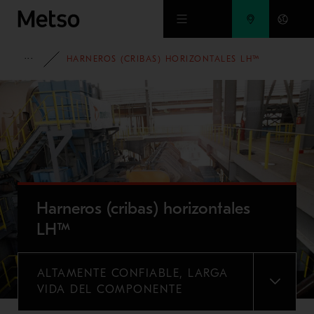
Ir al contenido principal
PORTAFOLIO
HARNEROS (CRIBAS) HORIZONTALES LH™
Harneros (cribas) horizontales
LH™
ALTAMENTE CONFIABLE, LARGA
MENU
VIDA DEL COMPONENTE