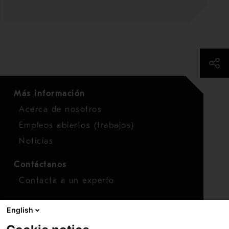
Más información
Acerca de nosotros
Empleos abiertos (trabajos)
Noticias
Contáctanos
Contacta a un experto
Para inversionistas
English
Calendario de inversionistas