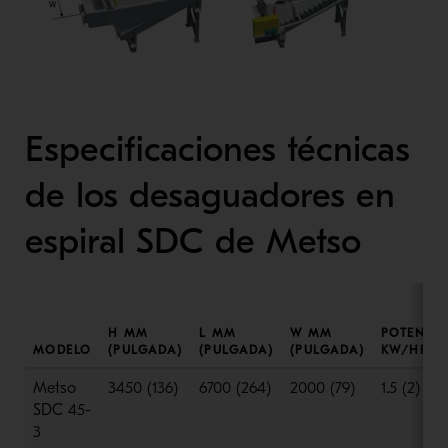
Especificaciones técnicas
de los desaguadores en
espiral SDC de Metso
H MM
L MM
W MM
POTENCI
MODELO
(PULGADA)
(PULGADA)
(PULGADA)
KW/HP
Metso
3450 (136)
6700 (264)
2000 (79)
1.5 (2)
SDC 45-
3