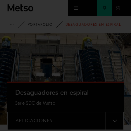
Ir al contenido principal
HOME
PORTAFOLIO
DESAGUADORES EN ESPIRAL
Desaguadores en espiral
Serie SDC de Metso
APLICACIONES
MENU