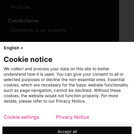
Noticias
Contáctanos
Contacta a un experto
Para inversionistas
English
Calendario de inversionistas
Cookie notice
Finanzas
We collect and process your data on this site to better
Acciones
understand how it is used. You can give your consent to all or
selected purposes or decline the non-essential ones. Essential
cookies, which are necessary for the basic website functionality
such as page navigation, cannot be declined. Without these
cookies, the website would not function properly. For more
details, please refer to our Privacy Notice.
Cookie settings
Privacy Notice
Copyright © 2026 Metso
Mapa del sitio
Información legal
Privacidad
Marca comercial
Accept all