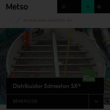
Ir al contenido principal
PORTAFOLIO
DISTRIBUIDOR EDMESTON SX®
Distribuidor Edmeston SX®
BENEFICIOS
MENU