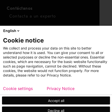
Contáctanos
Contacta a un experto
Para inversionistas
English
Calendario de inversionistas
Cookie notice
Finanzas
We collect and process your data on this site to better
Acciones
understand how it is used. You can give your consent to all or
selected purposes or decline the non-essential ones. Essential
cookies, which are necessary for the basic website functionality
such as page navigation, cannot be declined. Without these
cookies, the website would not function properly. For more
details, please refer to our Privacy Notice.
Cookie settings
Privacy Notice
Copyright © 2026 Metso
Mapa del sitio
Información legal
Privacidad
Marca comercial
Accept all
Decline all