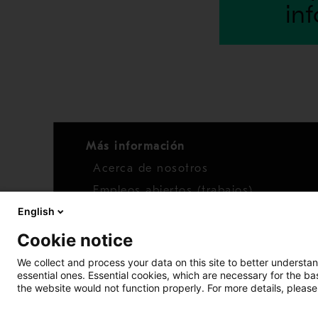
in
Más información
Acerca de nosotros
Empleos abiertos (trabajos)
English
Noticias
Cookie notice
We collect and process your data on this site to better understan
essential ones. Essential cookies, which are necessary for the b
the website would not function properly. For more details, please