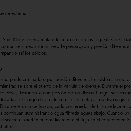
uente externa
a Spin Klin y se ensamblan de acuerdo con los requisitos de filtr
se comprimen mediante un resorte precargado y presión diferencial
trapando así los sólidos.
O
mpo predeterminado o por presión diferencial, el sistema entra e
mientras se abre el puerto de la válvula de drenaje. Durante el pro
 se eleva, liberando la compresión de los discos. Luego, se fuerz
colocadas a lo largo de la columna. En esta etapa, los discos giran
 Durante el ciclo de lavado, cada contenedor de filtro se lava a 
s continúan suministrando agua filtrada aguas abajo. Cuando un 
 del sistema invierten automáticamente el flujo en el contenedor, lo
 filtro.