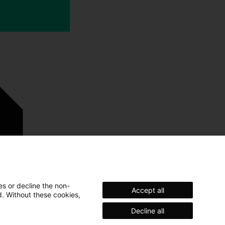
es or decline the non-
Accept all
d. Without these cookies,
Decline all