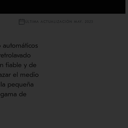
ÚLTIMA ACTUALIZACIÓN MAY. 2023
co automáticos
etrolavado
n fiable y de
azar el medio
ella pequeña
a gama de