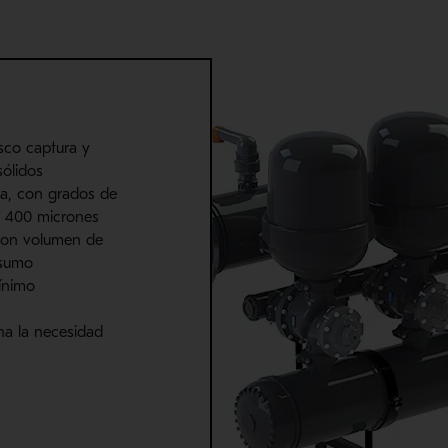
sco captura y
sólidos
sa, con grados de
 y 400 micrones
con volumen de
nsumo
ínimo
ina la necesidad
e