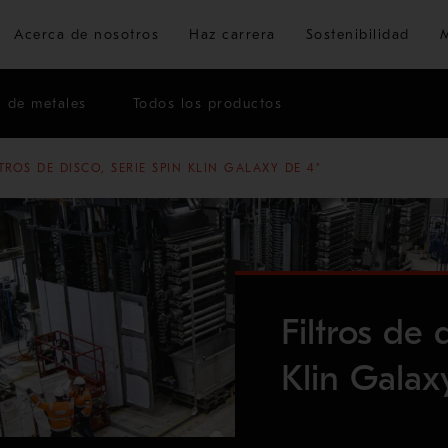
Ir al contenido principal
Acerca de nosotros
Haz carrera
Sostenibilidad
n de metales
Todos los productos
LTROS DE DISCO, SERIE SPIN KLIN GALAXY DE 4”
Filtros de 
Klin Galax