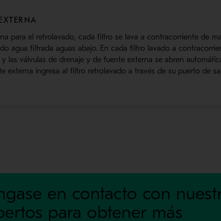
 EXTERNA
na para el retrolavado, cada filtro se lava a contracorriente de m
ndo agua filtrada aguas abajo. En cada filtro lavado a contracorrie
 y las válvulas de drenaje y de fuente externa se abren automática
e externa ingresa al filtro retrolavado a través de su puerto de sal
ngase en contacto con nuest
pertos para obtener más