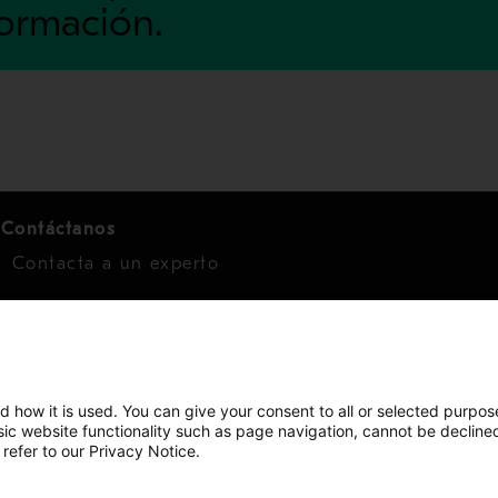
formación.
Contáctanos
Contacta a un experto
Para inversionistas
Calendario de inversionistas
Finanzas
d how it is used. You can give your consent to all or selected purpos
asic website functionality such as page navigation, cannot be decline
Acciones
 refer to our Privacy Notice.