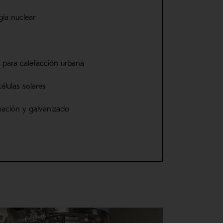
gía nuclear
 para
calefacción urbana
élulas solares
nación y
galvanizado