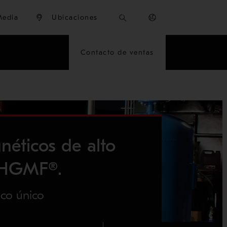
Media
Ubicaciones
Contacto de ventas
gnéticos de alto
 HGMF®.
co único