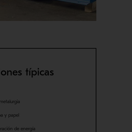
iones típicas
imetalurgia
pa y papel
eración de energía