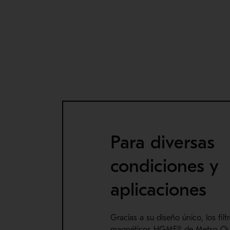
Para diversas
condiciones y
aplicaciones
Gracias a su diseño único, los filt
magnéticos
HGMF
®
de
Metso
Ou