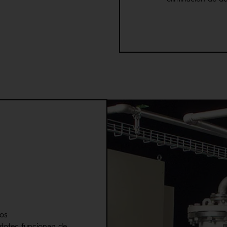
ros
totec
funcionan
de