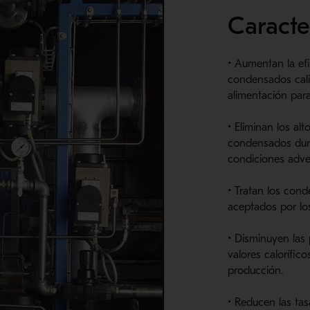
Caracter
• Aumentan
la ef
condensados ​​cal
alimentación para
• Eliminan
los alt
condensados ​​dur
condiciones adve
• Tratan los cond
aceptados por los
• Disminuyen
las
valores calorífico
producción.
• Reducen
las tas