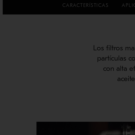
CARACTERÍSTICAS
APLI
Los filtros 
partículas c
con alta e
aceit