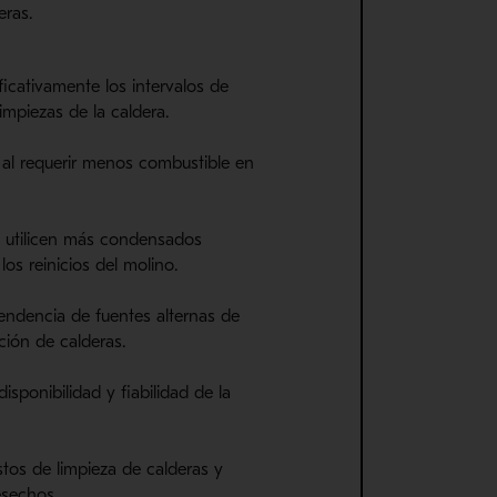
eras.
ficativamente los intervalos de
limpiezas de la caldera.
al requerir menos combustible en
 u
tilicen
más condensados ​​
los reinicios del molino.
endencia de fuentes alternas
de
ción de calderas.
disponibilida
d y
fiabilidad de la
tos de limpieza de calderas y
esechos.