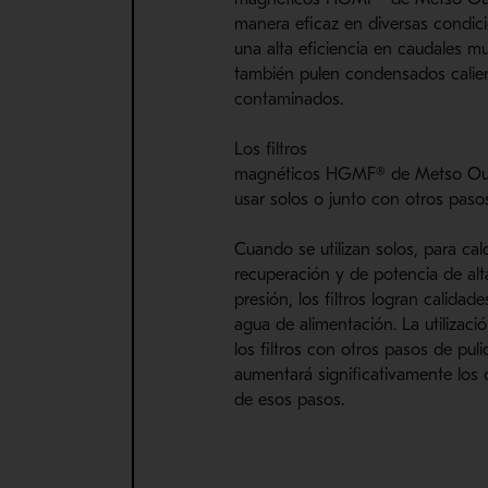
manera
eficaz en diversas condic
una alta eficiencia en caudales m
también pulen condensados ​​cali
contaminados.
Los filtros
magnéticos
HGMF
®
de
Metso
Ou
usar solos o junto con otros pasos
Cuando se u
tilizan
solo
s
, para cal
recuperación
y de potencia de alt
presión,
l
os
filtro
s
logra
n
calidade
agua de
alimentación. La utilizaci
los
filtro
s
con otros pasos de pulid
aumentará significativamente los c
de esos pasos.