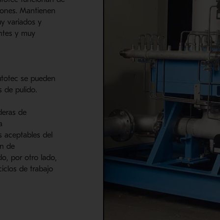
iones. Mantienen
uy variados y
entes y muy
totec
se pueden
 de pulido.
deras de
a
s aceptables del
ón de
o, por otro lado,
iclos de trabajo