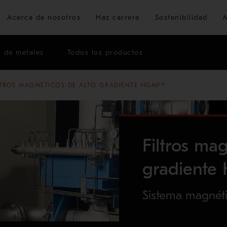
Ir al contenido principal
Acerca de nosotros
Haz carrera
Sostenibilidad
n de metales
Todos los productos
LTROS MAGNÉTICOS DE ALTO GRADIENTE HGMF®.
Filtros ma
gradiente
Sistema magnéti