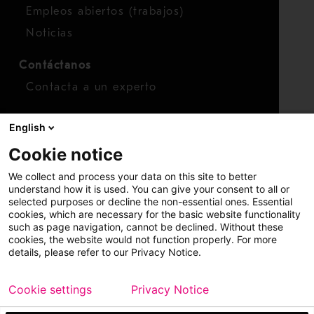
Empleos abiertos (trabajos)
Noticias
Contáctanos
Contacta a un experto
Para inversionistas
English
Calendario de inversionistas
Cookie notice
Finanzas
We collect and process your data on this site to better
Acciones
understand how it is used. You can give your consent to all or
selected purposes or decline the non-essential ones. Essential
cookies, which are necessary for the basic website functionality
such as page navigation, cannot be declined. Without these
cookies, the website would not function properly. For more
details, please refer to our Privacy Notice.
Cookie settings
Privacy Notice
Copyright © 2026 Metso
Mapa del sitio
Información legal
Privacidad
Marca comercial