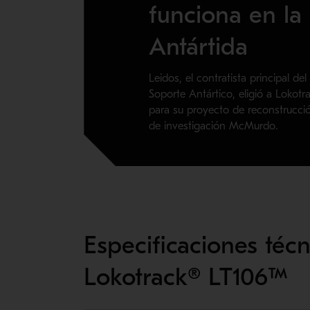
funciona en la
Antártida
Leidos, el contratista principal de
Soporte Antártico, eligió a Lokot
para su proyecto de reconstrucció
de investigación McMurdo.
Especificaciones téc
Lokotrack® LT106™