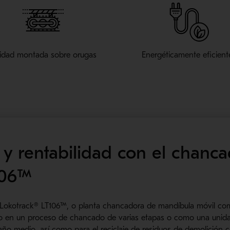
idad montada sobre orugas
Energéticamente eficient
 y rentabilidad con el chanca
106™
Lokotrack® LT106™, o planta chancadora de mandíbula móvil como 
en un proceso de chancado de varias etapas o como una unidad 
o medio, así como para el reciclaje de residuos de demolición c