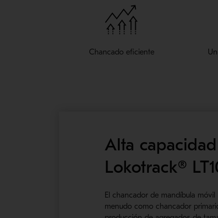
Chancado eficiente
Un
Alta capacidad
Lokotrack® LT
El chancador de mandíbula móvil 
menudo como chancador primario 
producción de agregados de tamañ