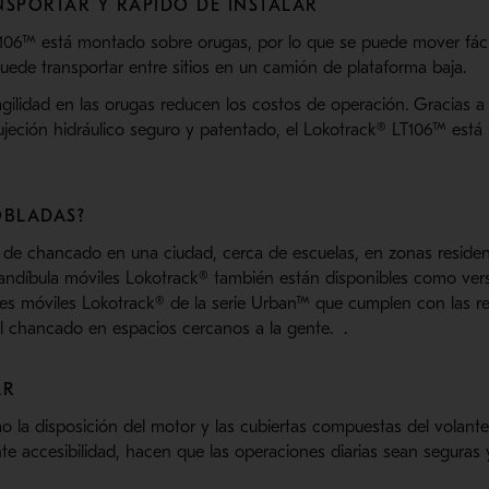
NSPORTAR Y RÁPIDO DE INSTALAR
106™ está montado sobre orugas, por lo que se puede mover fác
puede transportar entre sitios en un camión de plataforma baja.
ilidad en las orugas reducen los costos de operación. Gracias a l
eción hidráulico seguro y patentado, el Lokotrack® LT106™ está li
OBLADAS?
 de chancado en una ciudad, cerca de escuelas, en zonas residen
ndíbula móviles Lokotrack® también están disponibles como ver
es móviles Lokotrack® de la serie Urban™ que cumplen con las re
 el chancado en espacios cercanos a la gente. .
AR
mo la disposición del motor y las cubiertas compuestas del volant
nte accesibilidad, hacen que las operaciones diarias sean seguras y