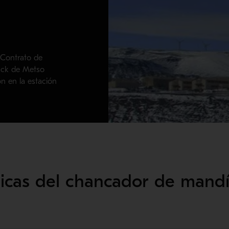
l Contrato de
rack de Metso
n en la estación
nicas del chancador de mandí