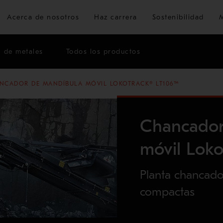
Ir al contenido principal
Acerca de nosotros
Haz carrera
Sostenibilidad
n de metales
Todos los productos
NCADORES MÓVILES LOKOTRACK® DE LA SERIE LT
NCADOR DE MANDÍBULA MÓVIL LOKOTRACK® LT106™
Chancador
móvil Lok
Planta chancado
compactas