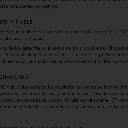
base para aceras, por ejemplo.
TO Y FIABLE
ado con una unidad de
chancado de mandíbula Nordberg® C106
anito, basalto y gneis.
hidráulico garantiza un funcionamiento sin problemas. El acciona
 en caso de bloqueo para despejar la cavidad. Es posible agregar 
 lateral radial, un módulo de harnero o mediante un transportador
E CHANCADO
 IC™ de Metso optimiza los resultados de chancado. Permite el in
 problemas incorporada, así como con varias selecciones de par
proceso de chancado se pueden vincular con el sistema IC™ de 
cómodamente desde la cabina de la excavadora con el software 