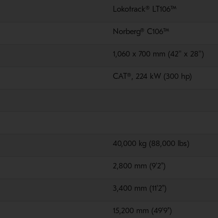
Lokotrack® LT106™
Norberg® C106™
1,060 x 700 mm (42'' x 28'')
CAT®, 224 kW (300 hp)
40,000 kg (88,000 lbs)
2,800 mm (9'2")
3,400 mm (11'2")
15,200 mm (49'9")