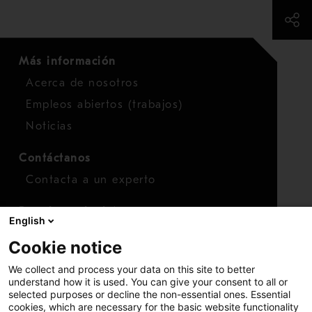
Más información
Acerca de nosotros
Empleos abiertos (trabajos)
Noticias
Contáctanos
Contacta a un experto
Para inversionistas
English
Calendario de inversionistas
Cookie notice
Finanzas
We collect and process your data on this site to better
Acciones
understand how it is used. You can give your consent to all or
selected purposes or decline the non-essential ones. Essential
cookies, which are necessary for the basic website functionality