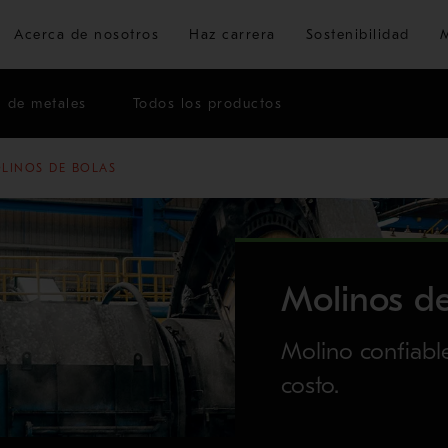
Ir al contenido principal
Acerca de nosotros
Haz carrera
Sostenibilidad
n de metales
Todos los productos
LINOS DE BOLAS
Molinos de
Molino confiabl
costo.