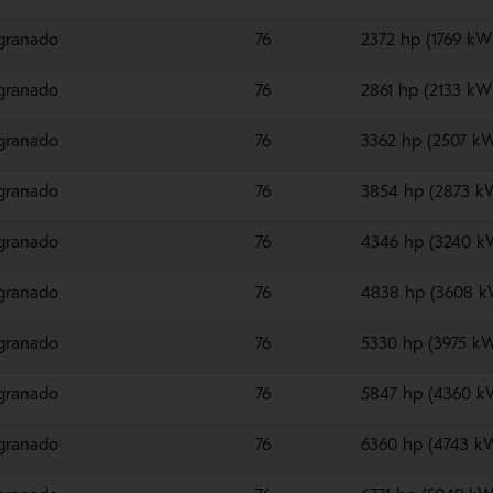
granado
76
2372 hp (1769 kW
granado
76
2861 hp (2133 kW
granado
76
3362 hp (2507 k
granado
76
3854 hp (2873 k
granado
76
4346 hp (3240 k
granado
76
4838 hp (3608 k
granado
76
5330 hp (3975 k
granado
76
5847 hp (4360 k
granado
76
6360 hp (4743 k