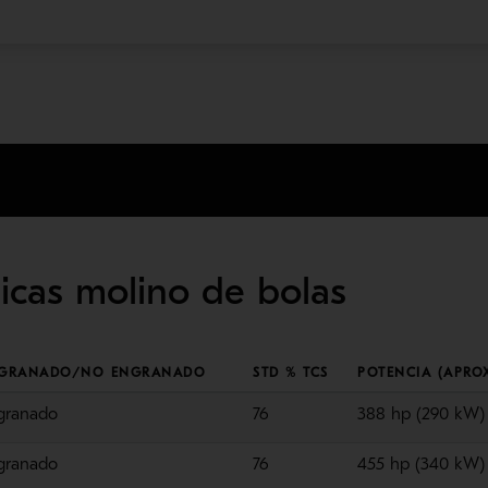
nicas molino de bolas
GRANADO/NO ENGRANADO
STD % TCS
POTENCIA (APRO
granado
76
388 hp (290 kW)
granado
76
455 hp (340 kW)