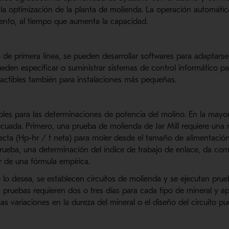
la optimización de la planta de molienda. La operación automáti
ento, al tiempo que aumenta la capacidad.
 de primera línea, se pueden desarrollar softwares para adaptarse 
eden especificar o suministrar sistemas de control informático pa
 factibles también para instalaciones más pequeñas.
bles para las determinaciones de potencia del molino. En la mayo
uada. Primero, una prueba de molienda de Jar Mill requiere una 
recta (Hp-hr / t neta) para moler desde el tamaño de alimentació
ueba, una determinación del índice de trabajo de enlace, da com
ir de una fórmula empírica.
io lo desea, se establecen circuitos de molienda y se ejecutan prue
s pruebas requieren dos o tres días para cada tipo de mineral y 
as variaciones en la dureza del mineral o el diseño del circuito 