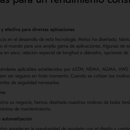
y efectiva para diversas aplicaciones
ia en el desarrollo de esta tecnología. Metso ha diseñado, fabri
do el mundo para una amplia gama de aplicaciones. Algunas de e
enda en seco, relación especial de longitud a diámetro, opciones d
stándares aplicables establecidos por ASTM, NEMA, AGMA, AWS 
tizan ser seguros en todo momento. Cuando se cotizan los molino
ntes de seguridad necesarios.
imo
ximo su negocio, hemos diseñado nuestros molinos de bolas ten
 mínima de mantenimiento.
a automatización
so agradecen la oportunidad de ayudarlo con el diseño y control