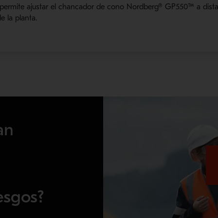
permite ajustar el chancador de cono Nordberg® GP550™ a distanc
de la planta.
an
esgos?