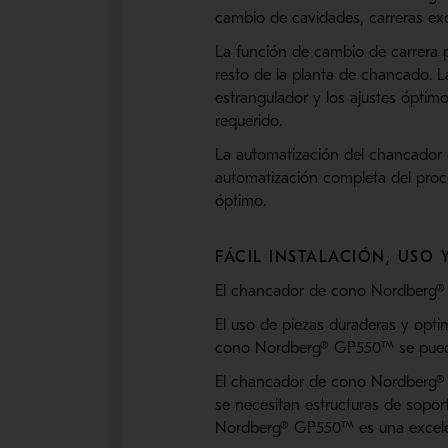
cambio de cavidades, carreras exc
La función de cambio de carrera 
resto de la planta de chancado. L
estrangulador y los ajustes óptim
requerido.
La automatización del chancador 
automatización completa del proc
óptimo.
FÁCIL INSTALACIÓN, USO
El chancador de cono Nordberg® G
El uso de piezas duraderas y optim
cono Nordberg® GP550™ se puede 
El chancador de cono Nordberg® G
se necesitan estructuras de sopo
Nordberg® GP550™ es una excelent