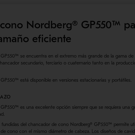
 cono Nordberg® GP550™ pa
amaño eficiente
 GP550™ se encuentra en el extremo más grande de la gama d
 chancador secundario, terciario o cuaternario tanto en la produc
P550™ está disponible en versiones estacionarias y portátiles.
LAZO
GP550™ es una excelente opción siempre que se requiera una gr
ad.
as fundidas del chancador de cono Nordberg® GP550™ permite uti
r de cono con el mismo diámetro de cabeza. Los diseños de cavi