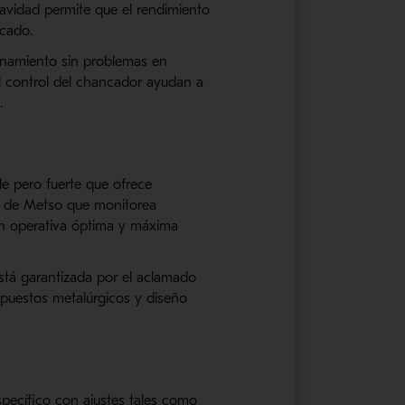
cavidad permite que el rendimiento
ncado.
namiento sin problemas en
el control del chancador ayudan a
.
 pero fuerte que ofrece
0 de Metso que monitorea
ón operativa óptima y máxima
tá garantizada por el aclamado
puestos metalúrgicos y diseño
pecífico con ajustes tales como