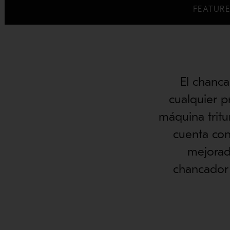
FEATURE
El chanc
cualquier p
máquina tritu
cuenta con 
mejorad
chancador