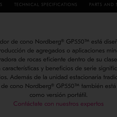
S
TECHNICAL SPECIFICATIONS
PARTS AND 
ador de cono Nordberg® GP550™ está dise
roducción de agregados o aplicaciones min
radora de rocas eficiente dentro de su cla
características y beneficios de serie signif
os. Además de la unidad estacionaria tradici
 de cono Nordberg® GP550™ también está 
como versión portátil.
Contáctate con nuestros expertos