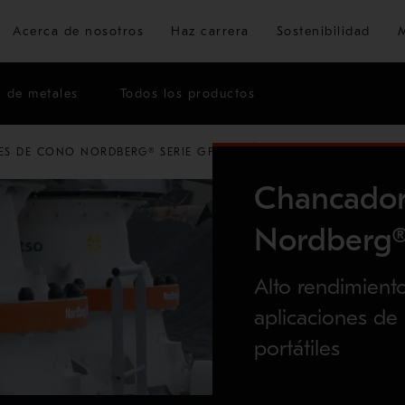
Ir al contenido principal
Acerca de nosotros
Haz carrera
Sostenibilidad
n de metales
Todos los productos
S DE CONO NORDBERG® SERIE GP™
CHANCADOR DE CONO
Chancador
Nordberg
Alto rendimiento
aplicaciones de
portátiles