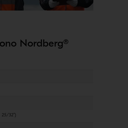
 cono Nordberg®
1 25/32")