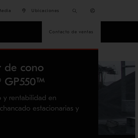
Media
Ubicaciones
Contacto de ventas
 NORDBERG® GP550™
 de cono
® GP550™
 y rentabilidad en
 chancado estacionarias y