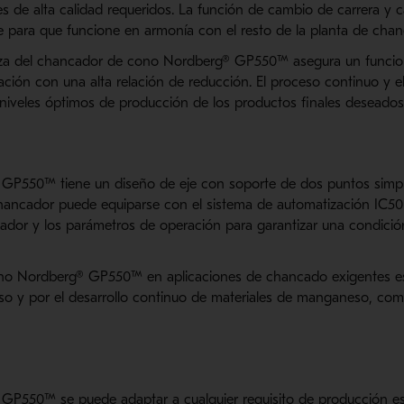
s de alta calidad requeridos. La función de cambio de carrera y 
e para que funcione en armonía con el resto de la planta de cha
eza del chancador de cono Nordberg® GP550™ asegura un funcio
ación con una alta relación de reducción. El proceso continuo y 
n niveles óptimos de producción de los productos finales deseados
GP550™ tiene un diseño de eje con soporte de dos puntos simple
chancador puede equiparse con el sistema de automatización IC5
ador y los parámetros de operación para garantizar una condici
cono Nordberg® GP550™ en aplicaciones de chancado exigentes es
o y por el desarrollo continuo de materiales de manganeso, com
P550™ se puede adaptar a cualquier requisito de producción es