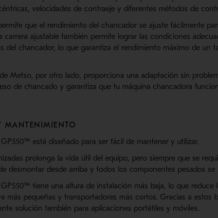
éntricas, velocidades de contraeje y diferentes métodos de contr
permite que el rendimiento del chancador se ajuste fácilmente pa
a carrera ajustable también permite lograr las condiciones adecua
os del chancador, lo que garantiza el rendimiento máximo de un 
de Metso, por otro lado, proporciona una adaptación sin proble
eso de chancado y garantiza que tu máquina chancadora funcione
 Y MANTENIMIENTO
P550™ está diseñado para ser fácil de mantener y utilizar.
izadas prolonga la vida útil del equipo, pero siempre que se requi
desmontar desde arriba y todos los componentes pesados ​​se p
P550™ tiene una altura de instalación más baja, lo que reduce lo
rte más pequeñas y transportadores más cortos. Gracias a estos 
e solución también para aplicaciones portátiles y móviles.