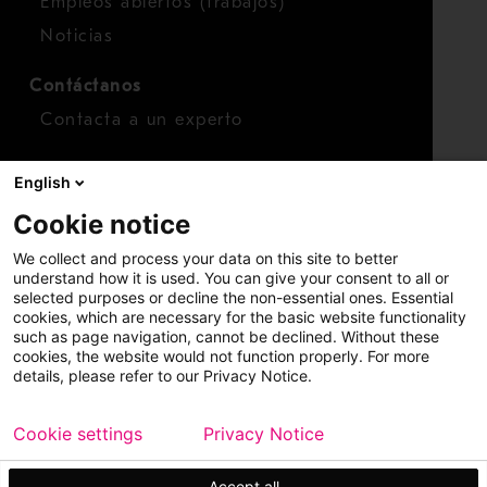
Empleos abiertos (trabajos)
Noticias
Contáctanos
Contacta a un experto
Para inversionistas
English
Calendario de inversionistas
Cookie notice
Finanzas
We collect and process your data on this site to better
Acciones
understand how it is used. You can give your consent to all or
selected purposes or decline the non-essential ones. Essential
cookies, which are necessary for the basic website functionality
such as page navigation, cannot be declined. Without these
cookies, the website would not function properly. For more
details, please refer to our Privacy Notice.
Cookie settings
Privacy Notice
Copyright © 2026 Metso
Mapa del sitio
Información legal
Privacidad
Marca comercial
Accept all