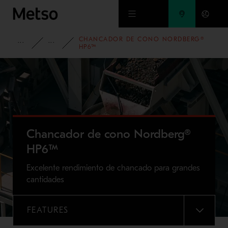
Ir al contenido principal
CHANCADOR DE CONO NORDBERG®
PORTAFOLIO
CHANCADORES DE CONO NORDBERG® SER
HP6™
Chancador de cono Nordberg®
HP6™
Excelente rendimiento de chancado para grandes
cantidades
FEATURES
MENU