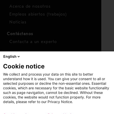
Acerca de nosotros
Empleos abiertos (trabajos)
Noticias
Contáctanos
Contacta a un experto
Para inversionistas
English
Calendario de inversionistas
Cookie notice
Finanzas
We collect and process your data on this site to better
Acciones
understand how it is used. You can give your consent to all or
selected purposes or decline the non-essential ones. Essential
cookies, which are necessary for the basic website functionality
such as page navigation, cannot be declined. Without these
cookies, the website would not function properly. For more
details, please refer to our Privacy Notice.