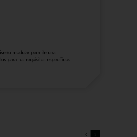
diseño modular permite una
os para t
us requisitos específicos