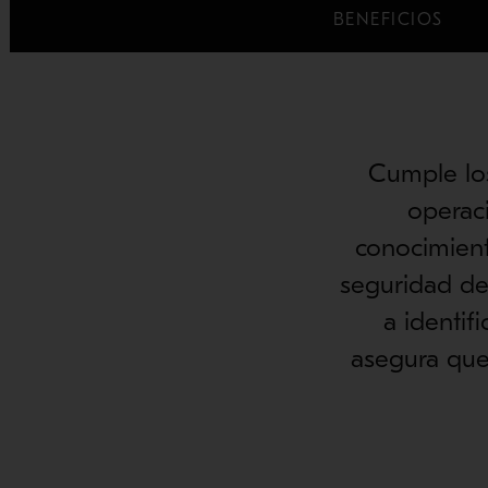
BENEFICIOS
Cumple los
operac
conocimient
seguridad de 
a identif
asegura que