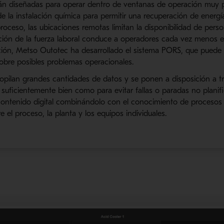
án diseñadas para operar dentro de ve
ntanas de operación
muy p
e la instalación química para permitir una recuperación de energía
proceso, las ubicaciones remotas limitan la disponibilidad de pers
ión de la fuerza laboral conduce a operadores cada vez menos es
ación,
Metso
Outotec
ha desarrollado el sistema
PORS
, que puede 
sobre posibles
problemas opera
cionales
.
copilan grandes cantidades de datos y se ponen a disposición a t
lo suficientemente bien como para evitar fallas o paradas no planif
l contenido digital combinándolo con el conocimiento de proceso
e el proceso, la planta y los equipos individuales.