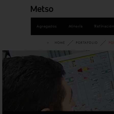
Agregados
Minería
Refinació
HOME
PORTAFOLIO
PO