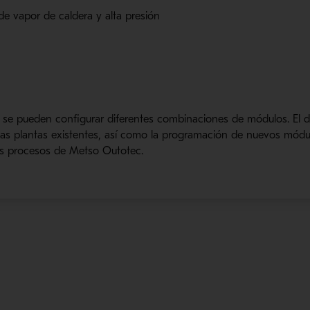
e vapor de caldera y alta presión
 se pueden configurar diferentes combinaciones de módulos. El 
las plantas existentes, así como la progr
amación de nuevos módul
los procesos de
Metso
Outotec
.