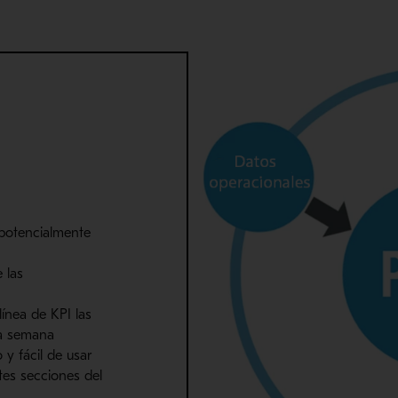
 potencialmente
 las
 línea de
KPI
las
 la semana
 y fácil de usar
ntes
secciones del