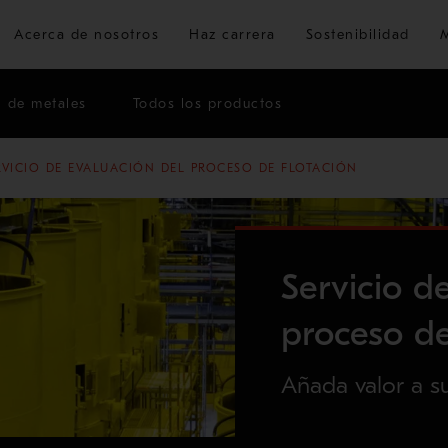
Ir al contenido principal
Acerca de nosotros
Haz carrera
Sostenibilidad
n de metales
Todos los productos
RVICIO DE EVALUACIÓN DEL PROCESO DE FLOTACIÓN
Servicio d
proceso de
Añada valor a s