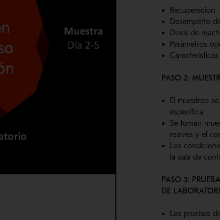
Recuperación
Desempeño de
Dosis de react
Parámetros op
Características
PASO 2: MUEST
El muestreo se 
específica
Se toman muest
relaves y el c
Las condicione
la sala de cont
PASO 3: PRUEB
DE LABORATOR
Las pruebas de 