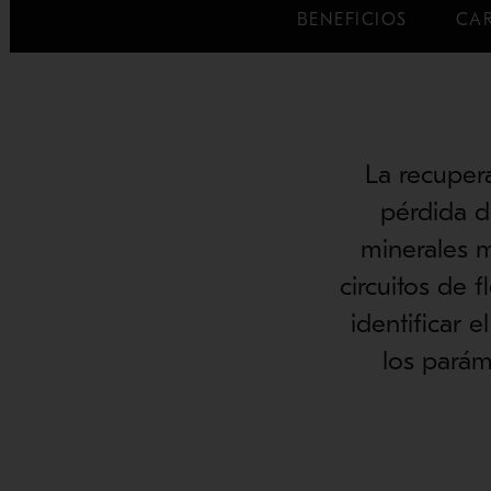
BENEFICIOS
CAR
La recupera
pérdida d
minerales m
circuitos de f
identificar 
los parám