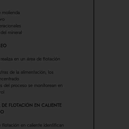
 molienda
ivo
eracionales
 del mineral
REO
realiza en un área de flotación
ras de la alimentación, los
oncentrado
s del proceso se monitorean en
rol
A DE FLOTACIÓN EN CALIENTE
IO
flotación en caliente identifican