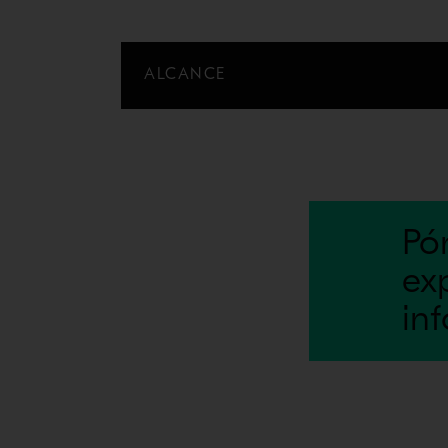
ALCANCE
Pó
ex
in