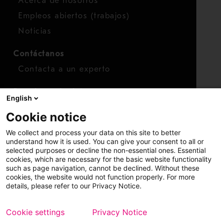
Acerca de nosotros
Empleos abiertos (trabajos)
Noticias
Contáctanos
Contacta a un experto
Para inversionistas
English
Calendario de inversionistas
Cookie notice
Finanzas
We collect and process your data on this site to better
Acciones
understand how it is used. You can give your consent to all or
selected purposes or decline the non-essential ones. Essential
cookies, which are necessary for the basic website functionality
such as page navigation, cannot be declined. Without these
cookies, the website would not function properly. For more
details, please refer to our Privacy Notice.
Cookie settings
Privacy Notice
Copyright © 2026 Metso
Mapa del sitio