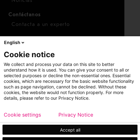
Noticias
Contáctanos
Contacta a un experto
Para inversionistas
English
Calendario de inversionistas
Cookie notice
Finanzas
We collect and process your data on this site to better
Acciones
understand how it is used. You can give your consent to all or
selected purposes or decline the non-essential ones. Essential
cookies, which are necessary for the basic website functionality
such as page navigation, cannot be declined. Without these
cookies, the website would not function properly. For more
details, please refer to our Privacy Notice.
Cookie settings
Privacy Notice
Copyright © 2026 Metso
Mapa del sitio
Información legal
Privacidad
Marca comercial
Accept all