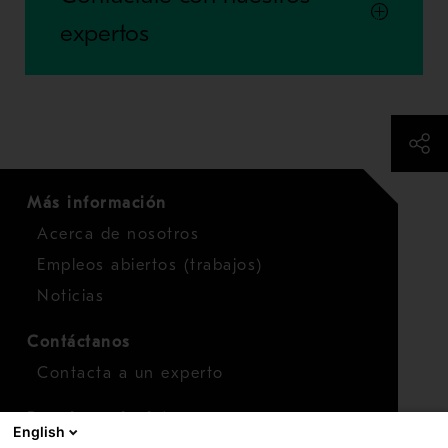
expertos
Más información
Acerca de nosotros
Empleos abiertos (trabajos)
Noticias
Contáctanos
Contacta a un experto
Para inversionistas
English