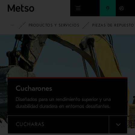
Ir al contenido principal
HOME
PRODUCTOS Y SERVICIOS
PIEZAS DE REPUESTO
Cucharones
Diseñados para un rendimiento superior y una
durabilidad duradera en entornos desafiantes.
CUCHARAS
MENU