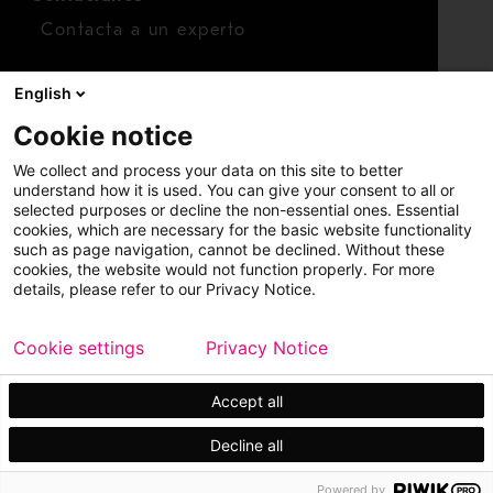
Contacta a un experto
Para inversionistas
English
Calendario de inversionistas
Cookie notice
Finanzas
We collect and process your data on this site to better
Acciones
understand how it is used. You can give your consent to all or
selected purposes or decline the non-essential ones. Essential
cookies, which are necessary for the basic website functionality
such as page navigation, cannot be declined. Without these
cookies, the website would not function properly. For more
details, please refer to our Privacy Notice.
Cookie settings
Privacy Notice
Copyright © 2026 Metso
Mapa del sitio
Información legal
Privacidad
Marca comercial
Accept all
Decline all
Powered by