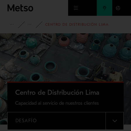
Ir al contenido principal
PRODUCTOS Y SERVICIOS
SERVICIOS
CENTRO DE DISTRIBUCIÓN LIMA
Centro de Distribución Lima
Capacidad al servicio de nuestros clientes
DESAFÍO
MENU