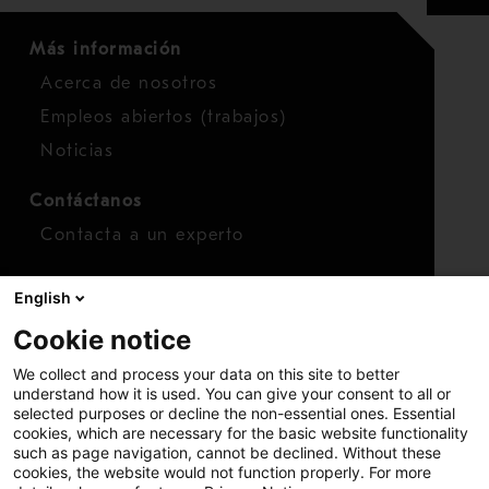
Más información
Acerca de nosotros
Empleos abiertos (trabajos)
Noticias
Contáctanos
Contacta a un experto
Para inversionistas
English
Calendario de inversionistas
Cookie notice
Finanzas
We collect and process your data on this site to better
Acciones
understand how it is used. You can give your consent to all or
selected purposes or decline the non-essential ones. Essential
cookies, which are necessary for the basic website functionality
such as page navigation, cannot be declined. Without these
cookies, the website would not function properly. For more