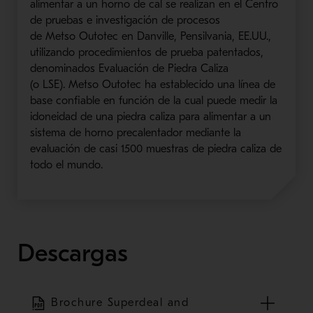
alimentar a un horno de cal se realizan en el Centro
de pruebas e investigación de procesos
de
Metso
Outote
c
en Danville, Pensilvania, EE.UU.,
u
tilizando procedimientos de prueba patenta
dos,
denominados Evaluación de Piedra C
aliza
(o
LSE
).
Metso
Outotec
ha establecido una línea de
base confiable
en función de
la cual
puede
medir la
idoneidad de una piedra caliza para alimentar a un
sistema de horno
precalentador
mediante la
evaluación de casi 1500 muestras de piedra caliza de
todo el mundo.
Descargas
Brochure Superdeal and