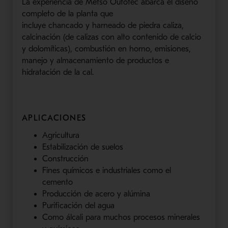
La experiencia de
Metso
Outotec
abarca el diseño
completo de la planta que
incluye
chancado
y
harneado
de piedra caliza,
calcinación (de calizas con alto contenido de calcio
y dolomíticas), co
mbustión
en horno, emisiones,
man
ejo
y almacenamiento de productos e
hidratación de la cal.
APLICACIONES
Agricultura
Estabilización de suelos
Construcción
Fines químicos
e industriales como el
cemento
Producción de acero y alúmina
Purificación del agua
Como álcali para mucho
s procesos minerales