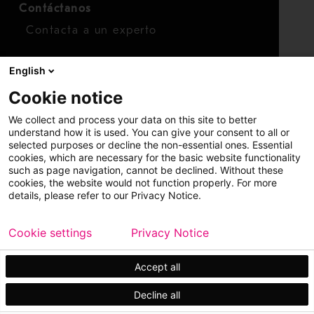
Contáctanos
Contacta a un experto
Para inversionistas
English
Calendario de inversionistas
Cookie notice
Finanzas
We collect and process your data on this site to better
Acciones
understand how it is used. You can give your consent to all or
selected purposes or decline the non-essential ones. Essential
cookies, which are necessary for the basic website functionality
such as page navigation, cannot be declined. Without these
cookies, the website would not function properly. For more
details, please refer to our Privacy Notice.
Cookie settings
Privacy Notice
Copyright © 2026 Metso
Mapa del sitio
Información legal
Privacidad
Marca comercial
Accept all
Decline all