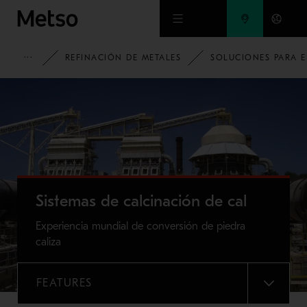
Ir al contenido principal
HOME
REFINACIÓN DE METALES
SOLUCIONES PARA E
Sistemas de calcinación de cal
Experiencia mundial de conversión de piedra
caliza
FEATURES
MENU