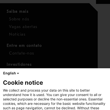
Saiba mais
Sobre nós
Vagas abertas
Notícias
Entre em contato
Contate-nos
Investidores
Calendário para investidores
English
Finanças
Cookie notice
Ações
We collect and process your data on this site to better
understand how it is used. You can give your consent to all or
selected purposes or decline the non-essential ones. Essential
cookies, which are necessary for the basic website functionality
such as page navigation, cannot be declined. Without these