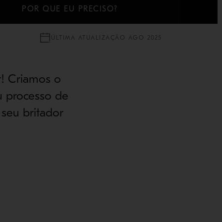
S
POR QUE EU PRECISO?
ÚLTIMA ATUALIZAÇÃO AGO 2025
r! Criamos o
u processo de
seu britador