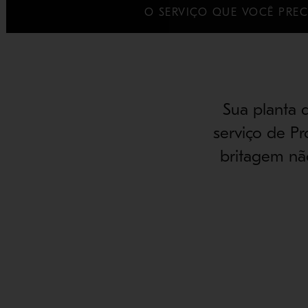
O SERVIÇO QUE VOCÊ PREC
Sua planta 
serviço de P
britagem nã