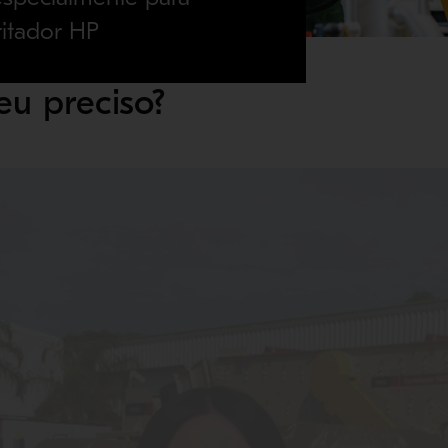
itador HP
eu preciso?