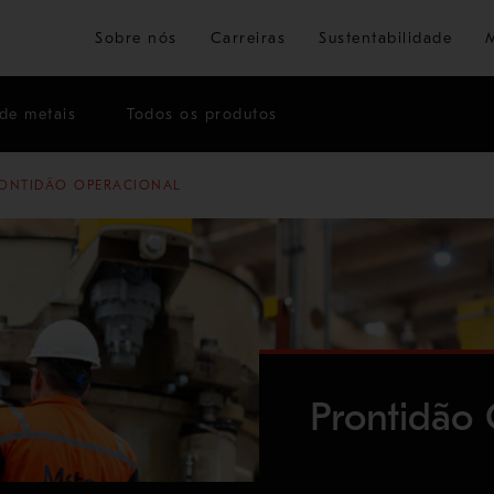
Ir para o conteúdo principal
Sobre nós
Carreiras
Sustentabilidade
de metais
Todos os produtos
ONTIDÃO OPERACIONAL
Prontidão 