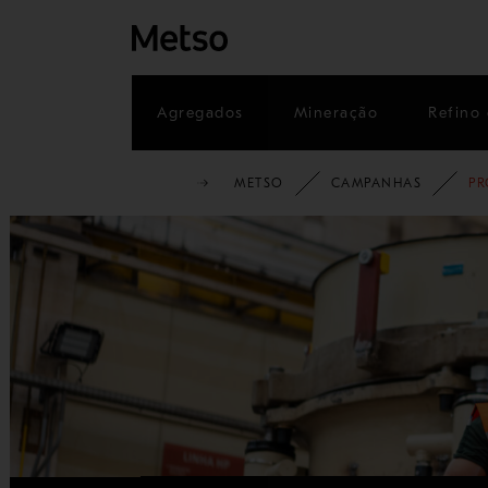
Agregados
Mineração
Refino 
METSO
CAMPANHAS
PR