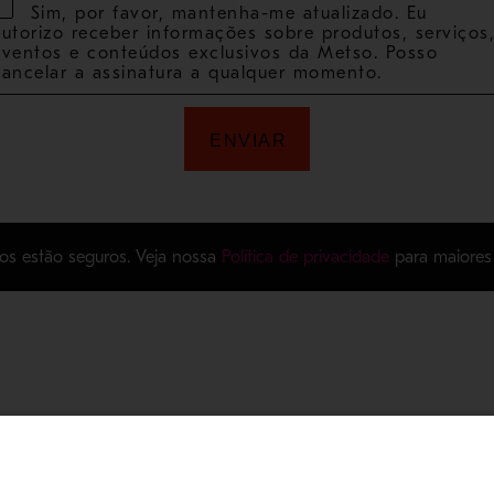
os estão seguros. Veja nossa
Política de privacidade
para maiores 
tato
Investidores
s
Calendário para investidores