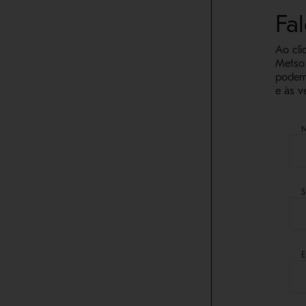
Fa
Ao cli
Metso 
podem 
e às v