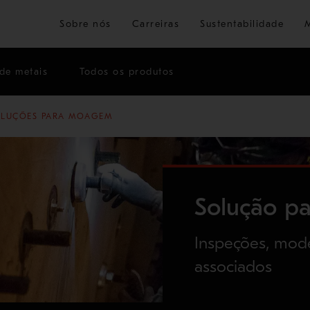
Ir para o conteúdo principal
Sobre nós
Carreiras
Sustentabilidade
de metais
Todos os produtos
OLUÇÕES PARA MOAGEM
Solução p
Inspeções, mode
associados