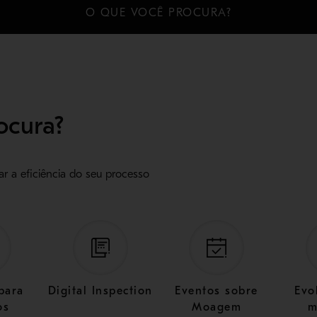
O QUE VOCÊ PROCURA?
ocura?
 a eficiência do seu processo
para
Digital Inspection
Eventos sobre
Evo
os
Moagem
m