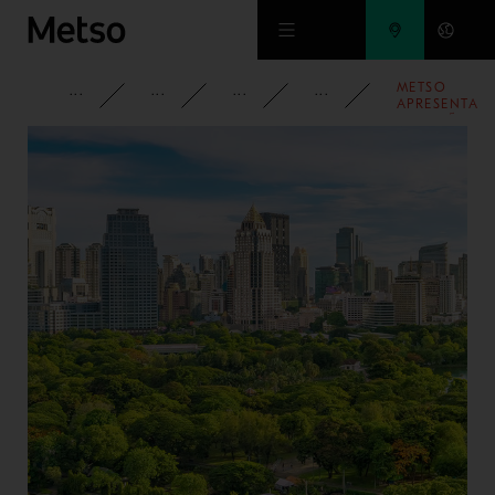
Ir para o conteúdo principal
METSO
CORPORATIVO
MÍDIA
NOTICIAS
2015
APRESENTA
SOLUÇÕES
PARA O
MERCADO DE
AGREGADOS
E
CONSTRUÇÃ
NA M&T EXP
2015