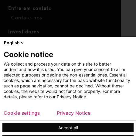
Entre em contato
Contate-nos
Investidores
Calendário para investidores
English
Finanças
Cookie notice
Ações
We collect and process your data on this site to better
understand how it is used. You can give your consent to all or
selected purposes or decline the non-essential ones. Essential
cookies, which are necessary for the basic website functionality
such as page navigation, cannot be declined. Without these
cookies, the website would not function properly. For more
details, please refer to our Privacy Notice.
Copyright © 2026 Metso
Mapa do site
Cookie settings
Privacy Notice
Aviso legal
Política de privacidade
Marcas registradas
Accept all