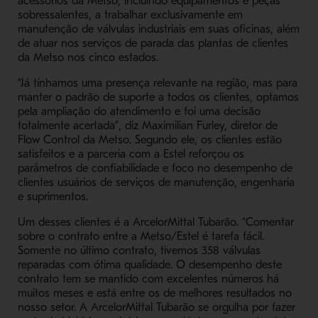
acessórios da Metso, incluindo equipamentos e peças
sobressalentes, a trabalhar exclusivamente em
manutenção de válvulas industriais em suas oficinas, além
de atuar nos serviços de parada das plantas de clientes
da Metso nos cinco estados.
“Já tínhamos uma presença relevante na região, mas para
manter o padrão de suporte a todos os clientes, optamos
pela ampliação do atendimento e foi uma decisão
totalmente acertada”, diz Maximilian Furley, diretor de
Flow Control da Metso. Segundo ele, os clientes estão
satisfeitos e a parceria com a Estel reforçou os
parâmetros de confiabilidade e foco no desempenho de
clientes usuários de serviços de manutenção, engenharia
e suprimentos.
Um desses clientes é a ArcelorMittal Tubarão. “Comentar
sobre o contrato entre a Metso/Estel é tarefa fácil.
Somente no último contrato, tivemos 358 válvulas
reparadas com ótima qualidade. O desempenho deste
contrato tem se mantido com excelentes números há
muitos meses e está entre os de melhores resultados no
nosso setor. A ArcelorMittal Tubarão se orgulha por fazer