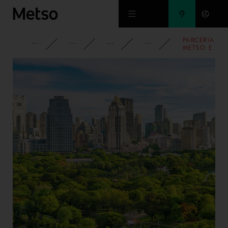
Ir para o conteúdo principal
PARCERIA
CORPORATIVO
MÍDIA
NOTICIAS
2018
METSO E
ESTEL
COMPLETA
DOIS
ANOS