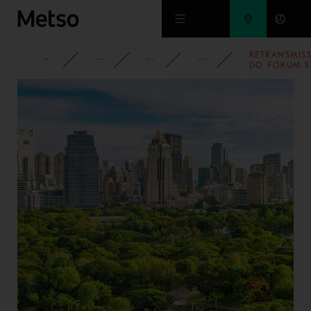
Ir para o conteúdo principal
RETRANSMIS
CORPORATIVO
MÍDIA
NOTICIAS
2021
DO FÓRUM S
AMERICANO