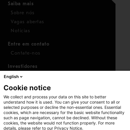
Saiba mais
Sobre nós
Vagas abertas
Notícias
Entre em contato
Contate-nos
Investidores
Calendário para investidores
English
Finanças
Cookie notice
Ações
We collect and process your data on this site to better
understand how it is used. You can give your consent to all or
selected purposes or decline the non-essential ones. Essential
cookies, which are necessary for the basic website functionality
such as page navigation, cannot be declined. Without these
cookies, the website would not function properly. For more
details, please refer to our Privacy Notice.