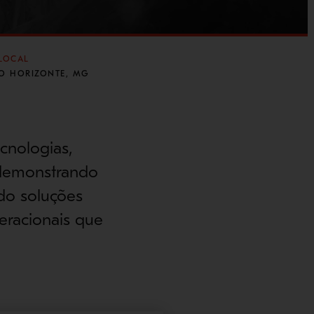
LOCAL
LO HORIZONTE, MG
cnologias,
, demonstrando
do soluções
eracionais que