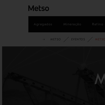
Agregados
Mineração
Refino 
METSO
EVENTOS
METSO
M