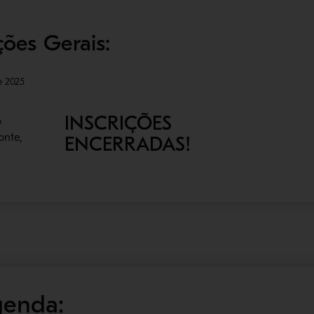
ões Gerais:
e 2025
INSCRIÇÕES
o
onte,
ENCERRADAS!
genda: