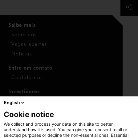
Saiba mais
Sobre nós
Vagas abertas
Notícias
Entre em contato
Contate-nos
Investidores
Calendário para investidores
English
Finanças
Cookie notice
Ações
We collect and process your data on this site to better
understand how it is used. You can give your consent to all or
selected purposes or decline the non-essential ones. Essential