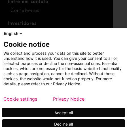
Entre em contato
Contate-nos
Investidores
Calendário para investidores
English
Finanças
Cookie notice
Ações
We collect and process your data on this site to better
understand how it is used. You can give your consent to all or
selected purposes or decline the non-essential ones. Essential
cookies, which are necessary for the basic website functionality
such as page navigation, cannot be declined. Without these
cookies, the website would not function properly. For more
details, please refer to our Privacy Notice.
Copyright © 2026 Metso
Mapa do site
Cookie settings
Privacy Notice
Aviso legal
Política de privacidade
Marcas registradas
Accept all
Decline all