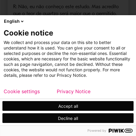
R: Não, eu não conheço este estudo. Mas acredito
que o teor de quartzo será maior que o permitido.
English
Cookie notice
Qual o tempo médio de solubilização dos
elementos (macro e micronutrientes) para estarem
We collect and process your data on this site to better
understand how it is used. You can give your consent to all or
disponíveis para as plantas?
selected purposes or decline the non-essential ones. Essential
R: A resposta para essa pergunta vai depender dos
cookies, which are necessary for the basic website functionality
such as page navigation, cannot be declined. Without these
seguintes parâmetros do agromineral: composição
cookies, the website would not function properly. For more
química, composição mineralógica e granulometria.
details, please refer to our Privacy Notice.
Ainda, em função das condições do clima, solo e
planta. Raramente a liberação dos nutrientes é total
Cookie settings
Privacy Notice
e ocorre em um ciclo de um ano.
Accept all
Alguém pode indicar empresas que executam os
Decline all
agroexperimentos necessários para a homologação
do produto?
Powered by