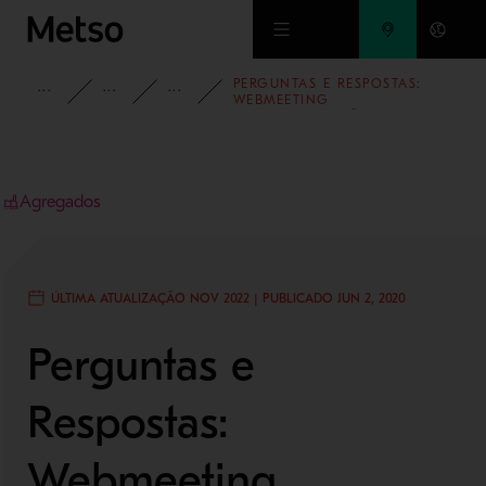
Ir para o conteúdo principal
PERGUNTAS E RESPOSTAS:
INSIGHTS
BLOG
BLOG - AGREGADOS
WEBMEETING
REMINERALIZAÇÃO DE SOLOS
Agregados
ÚLTIMA ATUALIZAÇÃO NOV 2022 | PUBLICADO JUN 2, 2020
Perguntas e
Respostas:
Webmeeting