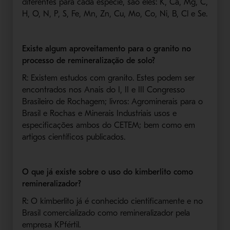
diferentes para cada espécie, são eles: K, Ca, Mg, C,
H, O, N, P, S, Fe, Mn, Zn, Cu, Mo, Co, Ni, B, Cl e Se.
Existe algum aproveitamento para o granito no
processo de remineralização de solo?
R: Existem estudos com granito. Estes podem ser
encontrados nos Anais do I, II e III Congresso
Brasileiro de Rochagem; livros: Agrominerais para o
Brasil e Rochas e Minerais Industriais usos e
especificações ambos do CETEM; bem como em
artigos científicos publicados.
O que já existe sobre o uso do kimberlito como
remineralizador?
R: O kimberlito já é conhecido cientificamente e no
Brasil comercializado como remineralizador pela
empresa KPfértil.