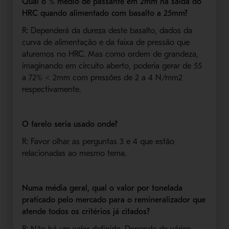
Qual o % médio de passante em 2mm na saida do
HRC quando alimentado com basalto a 25mm?
R: Dependerá da dureza deste basalto, dados da
curva de alimentação e da faixa de pressão que
aturemos no HRC. Mas como ordem de grandeza,
imaginando em circuito aberto, poderia gerar de 55
a 72% < 2mm com pressões de 2 a 4 N/mm2
respectivamente.
O farelo seria usado onde?
R: Favor olhar as perguntas 3 e 4 que estão
relacionadas ao mesmo tema.
Numa média geral, qual o valor por tonelada
praticado pelo mercado para o remineralizador que
atende todos os critérios já citados?
R: Não há um valor definido. Depende de vários