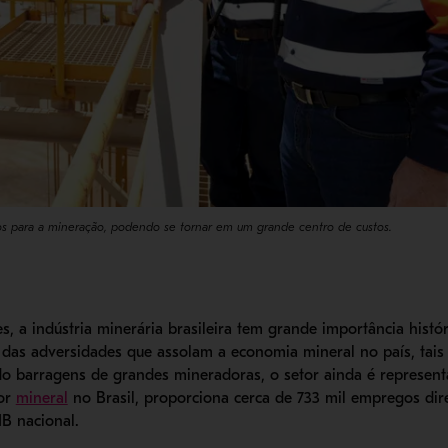
ios para a mineração, podendo se tornar em um grande centro de custos.
, a indústria minerária brasileira tem grande importância histó
 das adversidades que assolam a economia mineral no país, tais
o barragens de grandes mineradoras, o setor ainda é representa
- Abre em nova janela
tor
mineral
no Brasil, proporciona cerca de 733 mil empregos dire
IB nacional.