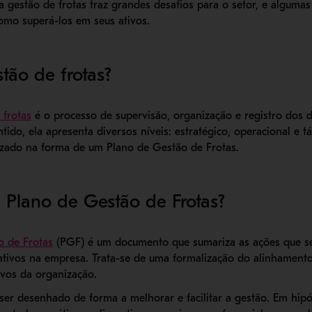
a gestão de frotas traz grandes desafios para o setor, e algumas
omo superá-los em seus ativos.
tão de frotas?
- Abre em nova janela
 frotas
é o processo de supervisão, organização e registro dos 
ido, ela apresenta diversos níveis: estratégico, operacional e tá
tizado na forma de um
Plano de Gestão de Frotas.
Plano de Gestão de Frotas?
- Abre em nova janela
o de Frotas
(PGF) é um documento que sumariza as ações que s
ativos na empresa. Trata-se de uma formalização do alinhament
ivos da organização.
er desenhado de forma a melhorar e facilitar a gestão. Em hip