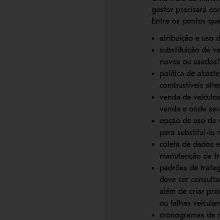
gestor precisará c
Entre os pontos que
atribuição e uso 
substituição de v
novos ou usados? 
política de abast
combustíveis alte
venda de veículo
venda e onde será
opção de uso de v
para substituí-lo 
coleta de dados 
manutenção da fr
padrões de tráfeg
deve ser consulta
além de criar pro
ou falhas veicula
cronogramas de m