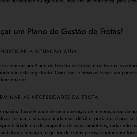
nto burocrático ou figurativo, mas sim um referencial para acele
ar um Plano de Gestão de Frotas?
GNOSTICAR A SITUAÇÃO ATUAL
ara começar um Plano de Gestão de Frotas é
realizar o inventár
nda não está registrado. Com isso, é possível traçar um panor
 funcionários.
ERMINAR AS NECESSIDADES DA FROTA
rair máxima lucratividade de uma operação de mineração ou de a
vos tornam a situação ainda mais difícil
e, portanto, é preciso
sponibilidade e o desempenho de seus caminhões, reduzindo os
viabilizar a situação, o gestor de frotas precisa contar com for