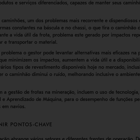
odutos e serviços diferenciados, capazes de manter seus camin
 caminhões, um dos problemas mais recorrente e dispendiosos e
ormas constantes na báscula e no chassi
, o que tira o caminhão 
ante a vida útil da frota, problema este gerado por impactos repe
r e transportar o material.
 problema o gestor pode levantar alternativas mais eficazes na 
ue minimizem os impactos, aumentem a vida útil e a disponibili
vários tipos de revestimento disponíveis hoje no mercado, inclu
r o caminhão diminui o ruído, melhorando inclusive o ambiente
 a gestão de frotas na mineração, incluem o uso de tecnologia,
cial e Aprendizado de Máquina, para o desempenho de funções p
 em navios.
INIR PONTOS-CHAVE
ção abrange vários setores e diferentes frentes de operação. D