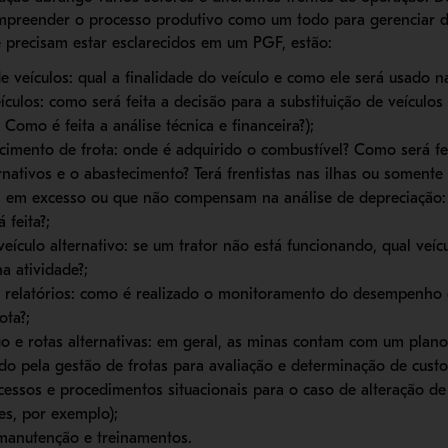
ompreender o processo produtivo como um todo para gerenciar de
 precisam estar esclarecidos em um PGF, estão:
de veículos: qual a finalidade do veículo e como ele será usado 
eículos: como será feita a decisão para a substituição de veículos
Como é feita a análise técnica e financeira?);
ecimento de frota: onde é adquirido o combustível? Como será fe
rnativos e o abastecimento? Terá frentistas nas ilhas ou somente 
s em excesso ou que não compensam na análise de depreciação: 
 feita?;
eículo alternativo: se um trator não está funcionando, qual veíc
na atividade?;
e relatórios: como é realizado o monitoramento do desempenho
ota?;
o e rotas alternativas: em geral, as minas contam com um plano 
do pela gestão de frotas para avaliação e determinação de custo
cessos e procedimentos situacionais para o caso de alteração de
res, por exemplo);
anutenção e treinamentos.