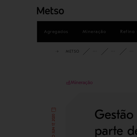
Agregados
Mineração
Refino 
METSO
INSIGHTS
BL
Mineração
Gestão 
parte d