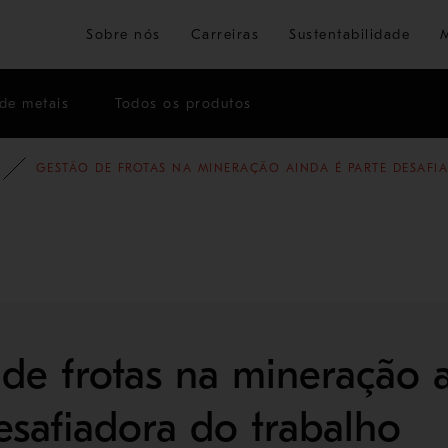
Ir para o conteúdo principal
Sobre nós
Carreiras
Sustentabilidade
de metais
Todos os produtos
OG
BLOG - MINERAÇÃO E REFINO DE METAIS
GESTÃO DE FROTAS NA MINERAÇÃO AINDA É PARTE DESAF
de frotas na mineração 
esafiadora do trabalho