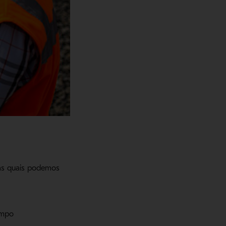
 as quais podemos
empo