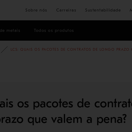
Ir para o conteúdo principal
Sobre nós
Carreiras
Sustentabilidade
de metais
Todos os produtos
OG
BLOG - MINERAÇÃO E REFINO DE METAIS
LCS: QUAIS OS PACOTES DE CONTRATOS DE LONGO PRAZO 
ais os pacotes de contra
razo que valem a pena?