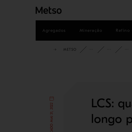
Agregados
Mineração
Refino 
METSO
INSIGHTS
BL
LCS: qu
PUBLICADO MAI 31, 2022
longo p