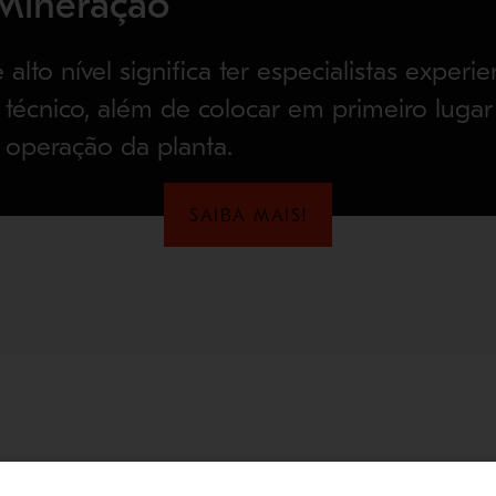
 Mineração
 alto nível significa ter especialistas experi
técnico, além de colocar em primeiro lugar
a operação da planta.
SAIBA MAIS!