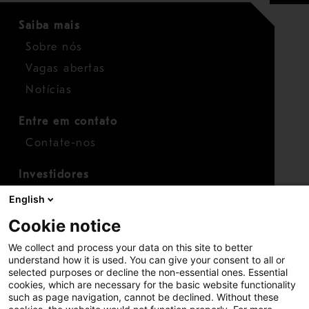
Saiba mais
Sobre nós
Vagas abertas
Notícias
Entre em contato
Contate-nos
Investidores
Calendário para investidores
English
Finanças
Cookie notice
Ações
We collect and process your data on this site to better
understand how it is used. You can give your consent to all or
selected purposes or decline the non-essential ones. Essential
cookies, which are necessary for the basic website functionality
such as page navigation, cannot be declined. Without these