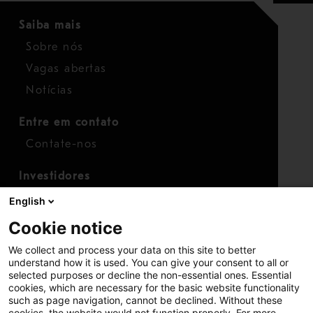
Saiba mais
Sobre nós
Vagas abertas
Notícias
Entre em contato
Contate-nos
Investidores
Calendário para investidores
English
Finanças
Cookie notice
Ações
We collect and process your data on this site to better
understand how it is used. You can give your consent to all or
selected purposes or decline the non-essential ones. Essential
cookies, which are necessary for the basic website functionality
such as page navigation, cannot be declined. Without these
cookies, the website would not function properly. For more