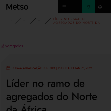
Ir para o conteúdo principal
LÍDER NO RAMO DE
INSIGHTS
HISTÓRIAS DE SUCESSO
AGREGADOS
AGREGADOS DO NORTE DA
ÁFRICA
Agregados
ÚLTIMA ATUALIZAÇÃO JUN 2021 | PUBLICADO JAN 25, 2019
Líder no ramo de
agregados do Norte
da África