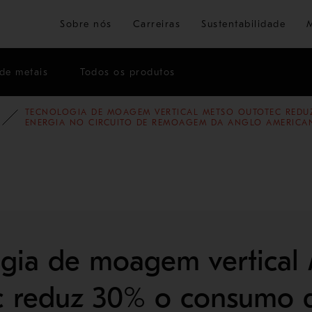
Ir para o conteúdo principal
Sobre nós
Carreiras
Sustentabilidade
de metais
Todos os produtos
TECNOLOGIA DE MOAGEM VERTICAL METSO OUTOTEC REDU
TÓRIAS DE SUCESSO
HISTÓRIAS DE SUCESSO NA MINERAÇÃO
ENERGIA NO CIRCUITO DE REMOAGEM DA ANGLO AMERICA
gia de moagem vertical
c reduz 30% o consumo 