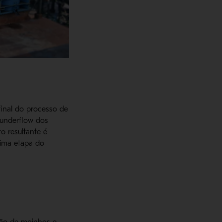
final do processo de
 underflow dos
o resultante é
tima etapa do
ção de moinhos e