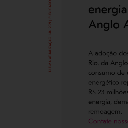
ÚLTIMA ATUALIZAÇÃO JUN 2021 | PUBLICADO AGO 14, 2015
energia
Anglo 
A adoção dos
Rio, da Angl
consumo de e
energético r
R$ 23 milhõe
energia, dema
remoagem.
Contate nosso