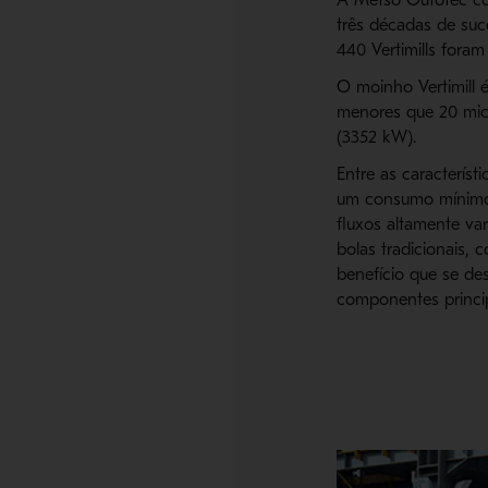
três décadas de suc
440 Vertimills fora
O moinho Vertimill
menores que 20 mic
(3352 kW).
Entre as caracterís
um consumo mínimo 
fluxos altamente va
bolas tradicionais, 
benefício que se de
componentes princip