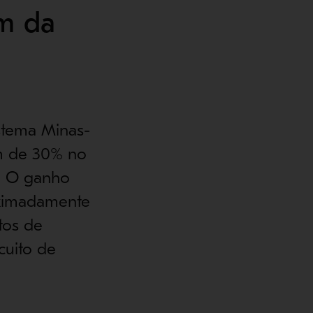
em da
stema Minas-
m de 30% no
. O ganho
oximadamente
tos de
cuito de