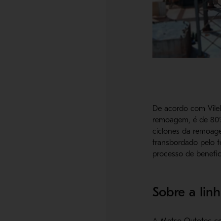
De acordo com Vilel
remoagem, é de 80%
ciclones da remoagem
transbordado pelo 
processo de benefi
Sobre a lin
A Metso Outotec co