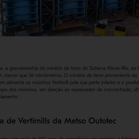
a, a granulometria do minério de ferro do Sistema Minas-Rio, ao 
 menor que 36 micrômetros. O minério de ferro proveniente do
 alimenta os moinhos Vertimill pela sua parte inferior e o produt
topo dos moinhos, em direção ao espessador do concentrado, úl
ciamento.
ha de Vertimills da Metso Outotec
nta com mais de 100 anos de experiência em projetos e fabrica