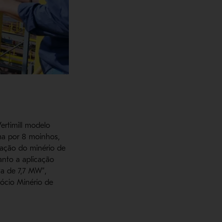
rtimill modelo
a por 8 moinhos,
cação do minério de
nto a aplicação
a de 7,7 MW”,
ócio Minério de