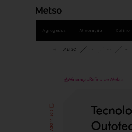
Agregados
Mineração
Refino 
METSO
INSIGHTS
HIS
Mineração
Refino de Metais
Tecnolo
Outote