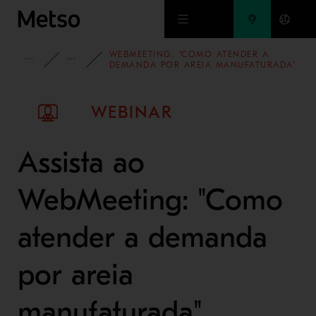
Ir para o conteúdo principal
WEBMEETING: "COMO ATENDER A
INSIGHTS
WEBINARS
DEMANDA POR AREIA MANUFATURADA"
WEBINAR
Assista ao
WebMeeting: "Como
atender a demanda
por areia
manufaturada".