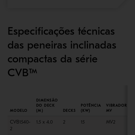
Especificações técnicas
das peneiras inclinadas
compactas da série
CVB™
DIMENSÃO
DO DECK
POTÊNCIA
VIBRADOR
MODELO
(M)
DECKS
(KW)
MV
P
CVB1540-
1.5 x 4.0
2
15
MV2
3
2