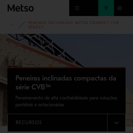
Ir para o conteúdo principal
PENEIRAS INCLINADAS METSO COMPACT CVB
PORTIFOLIO
SERIES™
Peneiras inclinadas compactas da
série CVB™
Peneiramento de alta confiabilidade para soluções
portáteis e estacionárias
RECURSOS
MENU