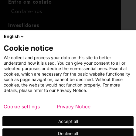
Entre em contato
Contate-nos
Investidores
Calendário para investidores
English
Finanças
Cookie notice
Ações
We collect and process your data on this site to better
understand how it is used. You can give your consent to all or
selected purposes or decline the non-essential ones. Essential
cookies, which are necessary for the basic website functionality
such as page navigation, cannot be declined. Without these
cookies, the website would not function properly. For more
details, please refer to our Privacy Notice.
Copyright © 2026 Metso
Mapa do site
Cookie settings
Privacy Notice
Aviso legal
Política de privacidade
Marcas registradas
Accept all
Decline all