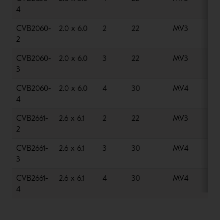
4
CVB2060-
2.0 x 6.0
2
22
MV3
6
2
CVB2060-
2.0 x 6.0
3
22
MV3
8
3
CVB2060-
2.0 x 6.0
4
30
MV4
1
4
CVB2661-
2.6 x 6.1
2
22
MV3
1
2
CVB2661-
2.6 x 6.1
3
30
MV4
1
3
CVB2661-
2.6 x 6.1
4
30
MV4
1
4