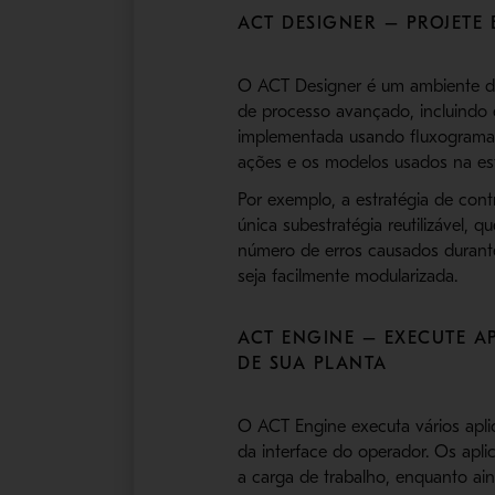
ACT DESIGNER – PROJETE 
O ACT Designer é um ambiente de 
de processo avançado, incluindo e
implementada usando fluxogramas r
ações e os modelos usados ​​na est
Por exemplo, a estratégia de co
única subestratégia reutilizável,
número de erros causados ​​duran
seja facilmente modularizada.
ACT ENGINE – EXECUTE A
DE SUA PLANTA
O ACT Engine executa vários apl
da interface do operador. Os apl
a carga de trabalho, enquanto ain