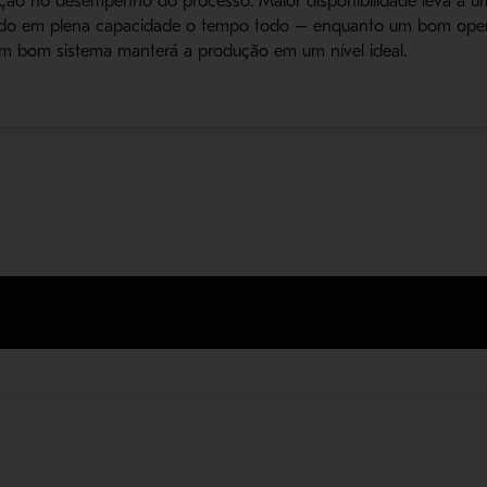
ação no desempenho do processo. Maior disponibilidade leva a uma
sado em plena capacidade o tempo todo – enquanto um bom oper
um bom sistema manterá a produção em um nível ideal.