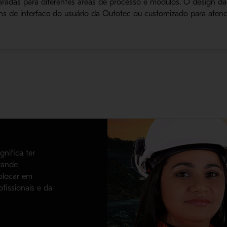
aradas para diferentes áreas de processo e módulos. O design da 
de interface do usuário da Outotec ou customizado para atende
gnifica ter
rande
olocar em
ofissionais e da