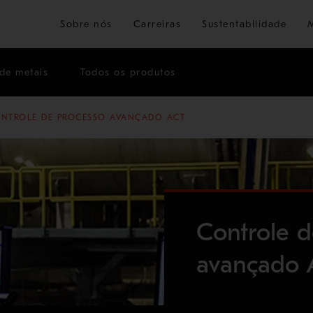
Ir para o conteúdo principal
Sobre nós
Carreiras
Sustentabilidade
de metais
Todos os produtos
NTROLE DE PROCESSO AVANÇADO ACT
Controle d
avançado