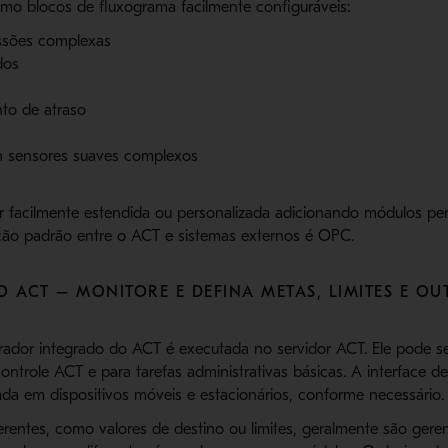
o blocos de fluxograma facilmente configuráveis:
ssões complexas
dos
to de atraso
r
ra sensores suaves complexos
r facilmente estendida ou personalizada adicionando módulos p
ção padrão entre o ACT e sistemas externos é OPC.
O ACT – MONITORE E DEFINA METAS, LIMITES E O
rador integrado do ACT é executada no servidor ACT. Ele pode s
controle ACT e para tarefas administrativas básicas. A interface 
da em dispositivos móveis e estacionários, conforme necessário.
entes, como valores de destino ou limites, geralmente são geren