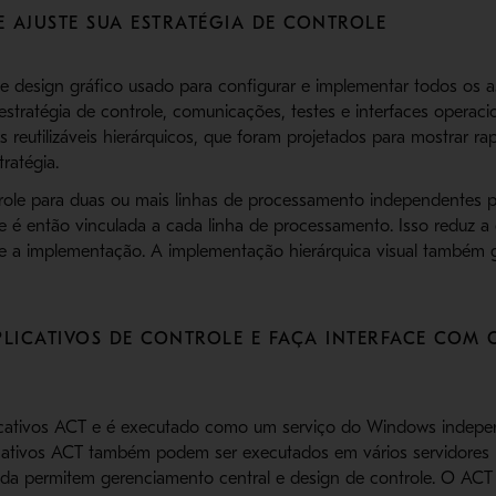
E AJUSTE SUA ESTRATÉGIA DE CONTROLE
design gráfico usado para configurar e implementar todos os a
stratégia de controle, comunicações, testes e interfaces operacio
eutilizáveis ​​hierárquicos, que foram projetados para mostrar ra
ratégia.
ntrole para duas ou mais linhas de processamento independente
 que é então vinculada a cada linha de processamento. Isso reduz a
te a implementação. A implementação hierárquica visual também g
PLICATIVOS DE CONTROLE E FAÇA INTERFACE COM 
icativos ACT e é executado como um serviço do Windows indepe
icativos ACT também podem ser executados em vários servidores p
da permitem gerenciamento central e design de controle. O ACT i