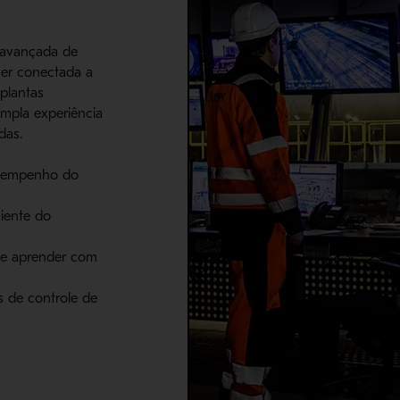
 avançada de
ser conectada a
plantas
ampla experiência
das.
esempenho do
ciente do
 de aprender com
s de controle de