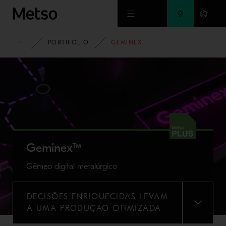
Ir para o conteúdo principal
METSO
PORTIFOLIO
GEMINEX
Geminex™
Gêmeo digital metalúrgico
DECISÕES ENRIQUECIDAS LEVAM
MENU
A UMA PRODUÇÃO OTIMIZADA