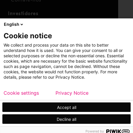
Contate-nos
Investidores
Calendário para investidores
English
Finanças
Cookie notice
Ações
We collect and process your data on this site to better
understand how it is used. You can give your consent to all or
selected purposes or decline the non-essential ones. Essential
cookies, which are necessary for the basic website functionality
such as page navigation, cannot be declined. Without these
cookies, the website would not function properly. For more
details, please refer to our Privacy Notice.
Copyright © 2026 Metso
Mapa do site
Cookie settings
Privacy Notice
Aviso legal
Política de privacidade
Marcas registradas
Accept all
Decline all
Powered by