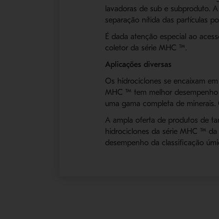
lavadoras de sub e subproduto. A
separação nítida das partículas p
É dada atenção especial ao aces
coletor da série MHC ™.
Aplicações diversas
Os hidrociclones se encaixam em v
MHC ™ tem melhor desempenho são 
uma gama completa de minerais. 
A ampla oferta de produtos de ta
hidrociclones da série MHC ™ da M
desempenho da classificação úmi