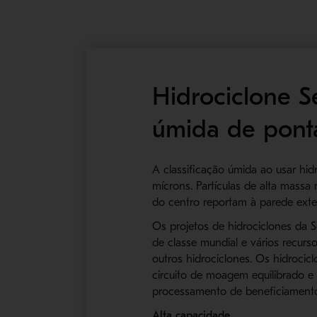
Hidrociclone S
úmida de pont
A classificação úmida ao usar hi
mícrons. Partículas de alta mass
do centro reportam à parede exte
Os projetos de hidrociclones da
de classe mundial e vários recur
outros hidrociclones. Os hidroci
circuito de moagem equilibrado e
processamento de beneficiamento
Alta capacidade