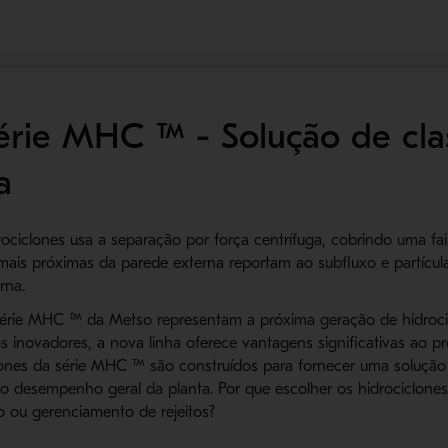
érie MHC ™ - Solução de clas
a
drociclones usa a separação por força centrífuga, cobrindo uma f
a mais próximas da parede externa reportam ao subfluxo e partícu
rna.
 Série MHC ™ da Metso representam a próxima geração de hidroci
sos inovadores, a nova linha oferece vantagens significativas a
clones da série MHC ™ são construídos para fornecer uma solução
 o desempenho geral da planta. Por que escolher os hidrociclon
 ou gerenciamento de rejeitos?