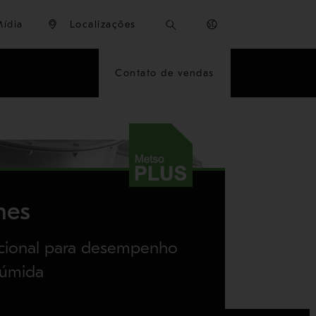
Mídia
Localizações
Contato de vendas
nes
pcional para desempenho
 úmida