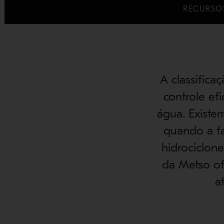
RECURSO
A classifica
controle ef
água. Existe
quando a fa
hidrociclon
da Metso o
a