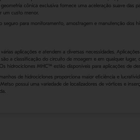
 geometria cônica exclusiva fornece uma aceleração suave das p
or um custo menor.
so seguro para monitoramento, amostragem e manutenção dos h
árias aplicações e atendem a diversas necessidades. Aplicações 
a classificação do circuito de moagem e em qualquer lugar, des
Os hidrociclones MHC™ estão disponíveis para aplicações de d
manhos de hidrociclones proporciona maior eficiência e lucrativ
etso possui uma variedade de localizadores de vórtices e inserçõ
da.