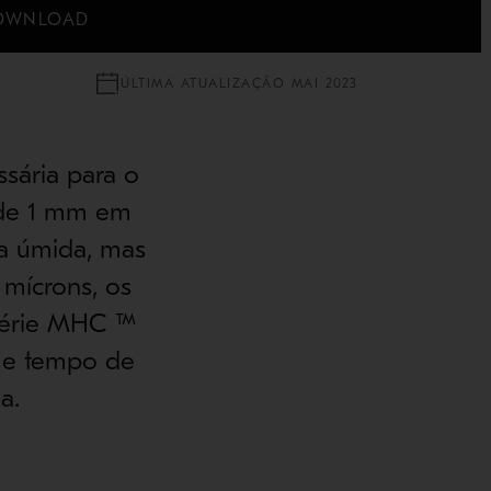
OWNLOAD
ÚLTIMA ATUALIZAÇÃO MAI 2023
ssária para o
s de 1 mm em
ia úmida, mas
 mícrons, os
 série MHC ™
 e tempo de
a.