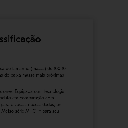
sificação
aixa de tamanho (massa) de 100-10
las de baixa massa mais próximas
clones. Equipada com tecnologia
o produto em comparação com
 para diversas necessidades, um
es Metso série MHC ™ para seu