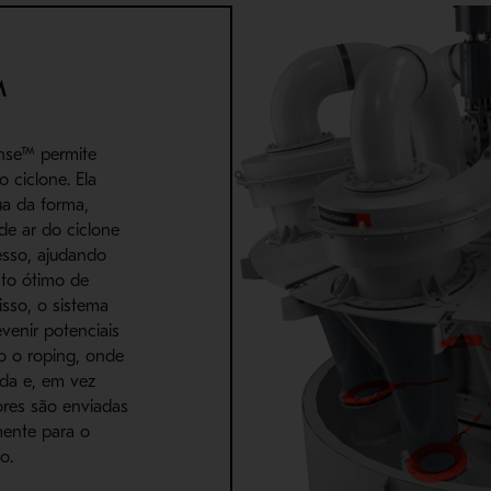
™
ense™ permite
 ciclone. Ela
ua da forma,
de ar do ciclone
sso, ajudando
nto ótimo de
isso, o sistema
venir potenciais
mo o roping, onde
da e, em vez
ores são enviadas
mente para o
o.