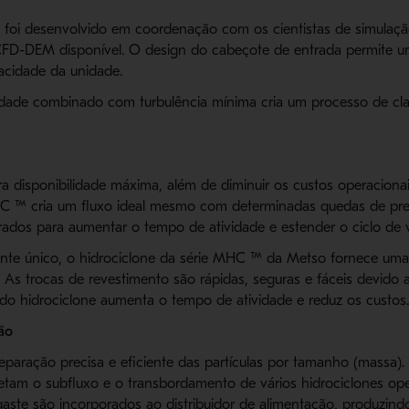
 foi desenvolvido em coordenação com os cientistas de simula
CFD-DEM disponível. O design do cabeçote de entrada permite um
acidade da unidade.
ade combinado com turbulência mínima cria um processo de cla
 disponibilidade máxima, além de diminuir os custos operacionai
HC ™ cria um fluxo ideal mesmo com determinadas quedas de pres
dos para aumentar o tempo de atividade e estender o ciclo de v
e único, o hidrociclone da série MHC ™ da Metso fornece uma 
 As trocas de revestimento são rápidas, seguras e fáceis devido
 do hidrociclone aumenta o tempo de atividade e reduz os custos
ão
aração precisa e eficiente das partículas por tamanho (massa). 
etam o subfluxo e o transbordamento de vários hidrociclones op
aste são incorporados ao distribuidor de alimentação, produzind