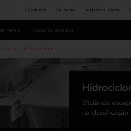
Ir para o conteúdo principal
Sobre nós
Carreiras
Sustentabilidade
de metais
Todos os produtos
C™ SERIES HYDROCYCLONES
Hidrociclo
Eficiência exce
na classificação