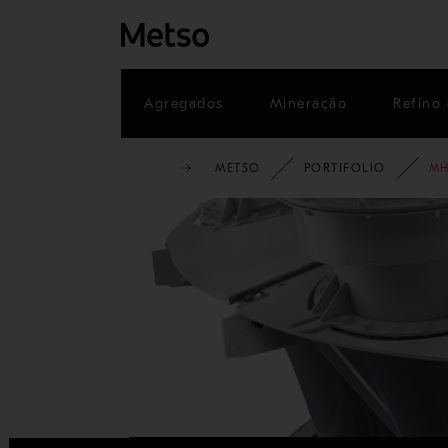
Agregados
Mineração
Refino 
METSO
PORTIFOLIO
MH