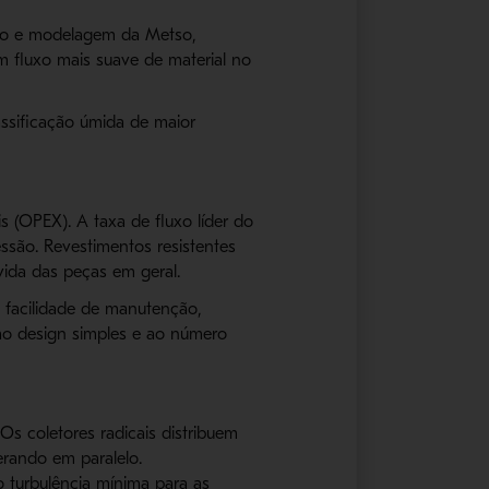
ção e modelagem da Metso,
 fluxo mais suave de material no
ssificação úmida de maior
s (OPEX). A taxa de fluxo líder do
são. Revestimentos resistentes
ida das peças em geral.
facilidade de manutenção,
 ao design simples e ao número
.
Os coletores radicais distribuem
erando em paralelo.
o turbulência mínima para as