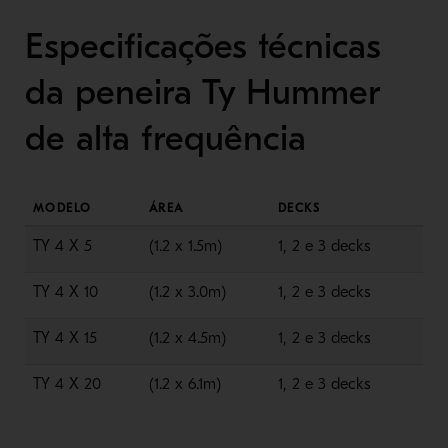
Especificações técnicas
da peneira Ty Hummer
de alta frequência
MODELO
ÁREA
DECKS
TY 4 X 5
(1.2 x 1.5m)
1, 2 e 3 decks
TY 4 X 10
(1.2 x 3.0m)
1, 2 e 3 decks
TY 4 X 15
(1.2 x 4.5m)
1, 2 e 3 decks
TY 4 X 20
(1.2 x 6.1m)
1, 2 e 3 decks