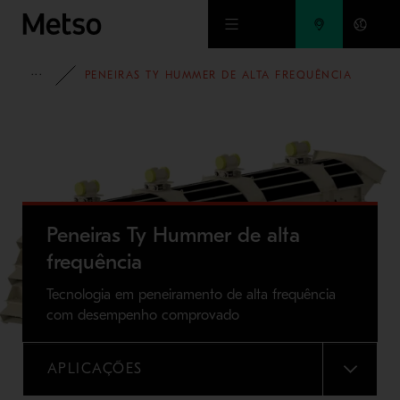
Ir para o conteúdo principal
PORTIFOLIO
PENEIRAS TY HUMMER DE ALTA FREQUÊNCIA
Peneiras Ty Hummer de alta
frequência
Tecnologia em peneiramento de alta frequência
com desempenho comprovado
APLICAÇÕES
MENU