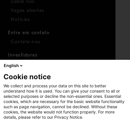
Sobre nós
Vagas abertas
Notícias
Entre em contato
Contate-nos
Investidores
Calendário para investidores
English
Finanças
Cookie notice
Ações
We collect and process your data on this site to better
understand how it is used. You can give your consent to all or
selected purposes or decline the non-essential ones. Essential
cookies, which are necessary for the basic website functionality
such as page navigation, cannot be declined. Without these
cookies, the website would not function properly. For more
details, please refer to our Privacy Notice.
Copyright © 2026 Metso
Mapa do site